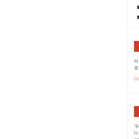
이
로
Cl
"B
to