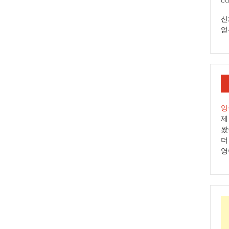
co
신
얻
잉
제
왔
더
영