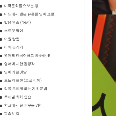
미국문화를 엿보는 창
미드에서 뽑은 유용한 영어 표현!
발음 연습 (New!)
스트릿 영어
어원 탐험
어휘 늘리기
영어도 한국어하고 비슷하네!
영어에 대한 잡생각
영어의 존댓말
오늘의 표현 (교실 강의)
입을 트이게 하는 기초 문법
주제별 회화 연습
학교에서 못 배우는 영어!
학습 비결!