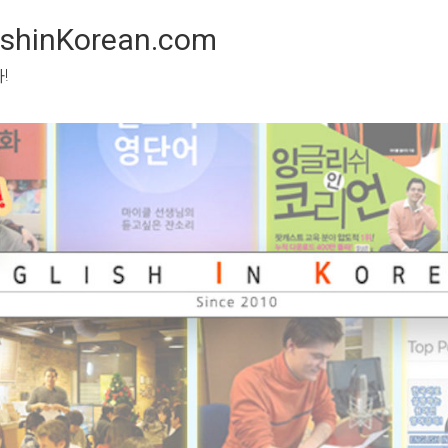
inKorean.com
 봅시다!