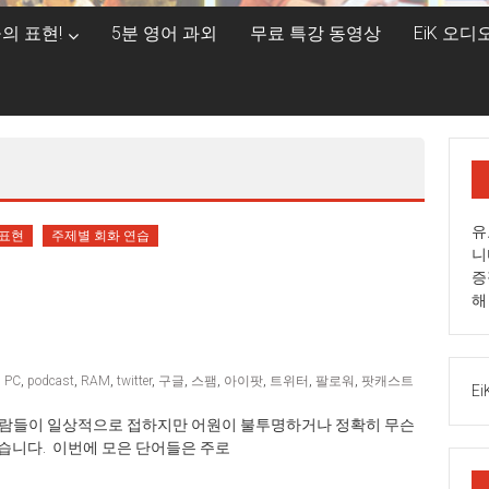
의 표현!
5분 영어 과외
무료 특강 동영상
EiK 오
유
 표현
주제별 회화 연습
니
증
해
,
PC
,
podcast
,
RAM
,
twitter
,
구글
,
스팸
,
아이팟
,
트위터
,
팔로워
,
팟캐스트
Ei
로 한국사람들이 일상적으로 접하지만 어원이 불투명하거나 정확히 무슨
습니다. 이번에 모은 단어들은 주로