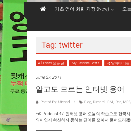
기초 영어 회화 과정 (New)
오늘
Tag: twitter
All Posts 모든 글
My Favorite Posts
꼭 알아야 되는
June 27, 2011
알고도 모르는 인터넷 용어
Posted By: Michael
Blog
,
Diehard
,
IBM
,
iPod
,
MP3
EiK Podcast 47: 인터넷 용어 오늘의 학습으
의미인지 확신하지 못하는 단어를 모아서 풀어드리겠