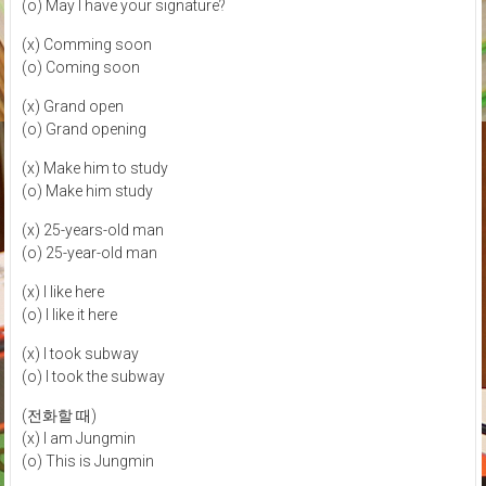
(o) May I have your signature?
(x) Comming soon
(o) Coming soon
(x) Grand open
(o) Grand opening
(x) Make him to study
(o) Make him study
(x) 25-years-old man
(o) 25-year-old man
(x) I like here
(o) I like it here
(x) I took subway
(o) I took the subway
(전화할 때)
(x) I am Jungmin
(o) This is Jungmin