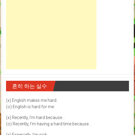
흔히 하는 실수
(x) English makes me hard.
(o) English is hard for me.
(x) Recently, I'm hard because...
(o) Recently, I'm having a hard time because...
(x) Especially, I'm sick...