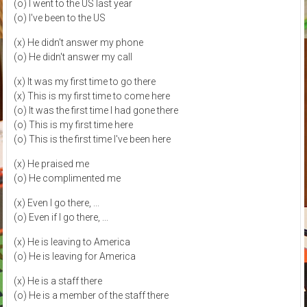
(o) I went to the US last year
(o) I've been to the US
(x) He didn't answer my phone
(o) He didn't answer my call
(x) It was my first time to go there
(x) This is my first time to come here
(o) It was the first time I had gone there
(o) This is my first time here
(o) This is the first time I've been here
(x) He praised me
(o) He complimented me
(x) Even I go there, ...
(o) Even if I go there, ...
(x) He is leaving to America
(o) He is leaving for America
(x) He is a staff there
(o) He is a member of the staff there