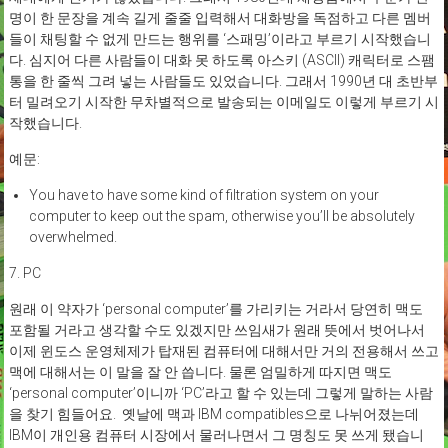
명이 한 문장을 계속 길게 줄줄 입력해서 대화방을 독점하고 다른 멤버
들이 채팅할 수 없게 만드는 행위를 ‘스패밍’이라고 부르기 시작했습니
다. 심지어 다른 사람들이 대화 못 하도록 아스키 (ASCII) 캐릭터로 스팸
통을 한 줄씩 그려 넣는 사람들도 있었습니다. 그래서 1990년 대 초반부
터 밀려오기 시작한 무차별적으로 발송되는 이메일도 이렇게 부르기 시
작했습니다.
예문:
You have to have some kind of filtration system on your
computer to keep out the spam, otherwise you’ll be absolutely
overwhelmed.
7. PC
원래 이 약자가 ‘personal computer’를 가리키는 거라서 당연히 맥도
포함될 거라고 생각할 수도 있겠지만 쓰임새가 원래 뜻에서 벗어나서
이제 윈도스 운영체제가 탑재된 컴퓨터에 대해서만 거의 전용해서 쓰고
맥에 대해서는 이 말을 잘 안 씁니다. 물론 엄밀하게 따지면 맥도
‘personal computer’이니까 ‘PC’라고 할 수 있는데 그렇게 말하는 사람
을 찾기 힘들어요. 옛날에 맥과 IBM compatibles으로 나뉘어졌는데
IBM이 개인용 컴퓨터 시장에서 물러나면서 그 명칭도 못 쓰게 됐습니