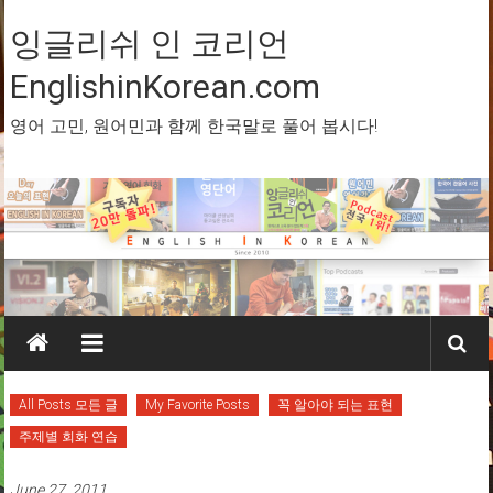
Skip
to
잉글리쉬 인 코리언
content
EnglishinKorean.com
영어 고민, 원어민과 함께 한국말로 풀어 봅시다!
All Posts 모든 글
My Favorite Posts
꼭 알아야 되는 표현
주제별 회화 연습
June 27, 2011