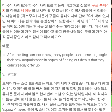
미국식 사이트와 한국식 사이트를 한눈에 비교하고 싶으면
구글 홈페이
지
와 한국의
네이버
를 보시면 될 것 같습니다. 미국사람들이 선호하는
미니멀리즘 (최소주의) 때문에 구글의 홈페이지에 단어 20개 밖에 없지
만, 네이버에는 반짝이는 동영상까지 포함돼서 아마 단어 1,000자가 넘
을 거예요. 상반되는 형식을 잘 보여주는 예라고 생각합니다. 미국사람
들이 네이버에 가면 정신이 없다고 하고 한국사람들이 구글에 가면 아
직 공사중인 사이트 같다고 하더라고요.
예문:
After meeting someone new, many people rush home to google
their new acquaintance in hopes of finding out details that they
didn’t readily offer up.
3. Twitter
트위터라는 소셜네트워크는 저도 어제서야 가입했습니다. 트위터 통해
서 140자 미만의 글을 써서 올리면 자기를 팔로잉(등록)하는 사람들의
휴대폰 문자나 이메일로 한꺼번에 보낼 수 있는 방식입니다. 이 회사의
이름은 영어로 새 울음 소리를 나타내는 의성어 중 하나입니다. 한국어
의 ‘짹짹’하고 비슷하겠죠. 새의 울음 소리를 표현하는 단어로는 ‘chirp’,
‘squawk‘ ‘tweet’ 등이 있습니다. 이제 트위터를 통해서 배포하는 짧은