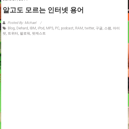
알고도 모르는 인터넷 용어
Posted By: Michael
Blog
,
Diehard
,
IBM
,
iPod
,
MP3
,
PC
,
podcast
,
RAM
,
twitter
,
구글
,
스팸
,
아이
팟
,
트위터
,
팔로워
,
팟캐스트