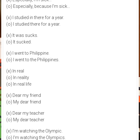
(o) Especially, because I'm sick...
(x) I studied in there for a year.
(o) I studied there for a year.
(x) It was sucks.
(o) It sucked.
(x) I went to Philippine.
(o) I went to the Philippines.
(x) In real
(o) In reality
(o) In real life
(x) Dear my friend
(o) My dear friend
(x) Dear my teacher
(o) My dear teacher
(x) I'm watching the Olympic.
(o) I'm watching the Olympics.