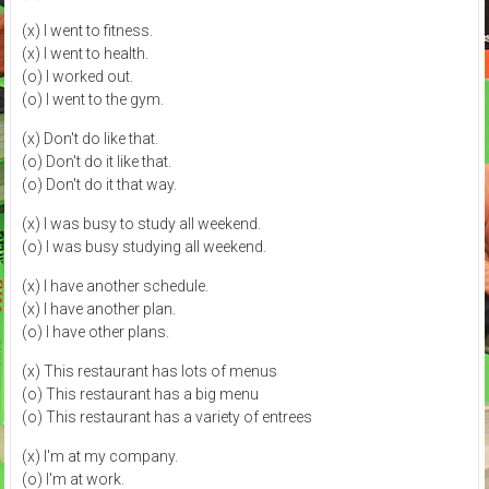
(x) I went to fitness.
(x) I went to health.
(o) I worked out.
(o) I went to the gym.
(x) Don't do like that.
(o) Don't do it like that.
(o) Don't do it that way.
(x) I was busy to study all weekend.
(o) I was busy studying all weekend.
(x) I have another schedule.
(x) I have another plan.
(o) I have other plans.
(x) This restaurant has lots of menus
(o) This restaurant has a big menu
(o) This restaurant has a variety of entrees
(x) I'm at my company.
(o) I'm at work.