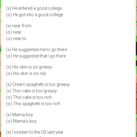
(x) He entered a good college.
(o) He got into a good college.
(x) near from
(o) near
(o) near to
(x) He suggested me to go there
(o) He suggested that I go there
(x) His skin is so greasy
(o) His skin is so oily
(x) Cream spaghetti is too greasy
(x) This cake is too greasy
(o) This cake is too rich
(o) This spaghetti is too rich
(x) Mama boy
(o) Mama's boy
(x) I've been to the US last year