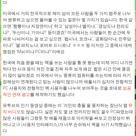
다.
미국에서 거의 전국적으로 재미 삼아 모든 사람을 두 가지 범주로 나누
어 분류하고 싶으면 물어볼 수 있는 질문이 몇 가지가 있습니다. 한국 같
으면 ‘짬뽕이냐 자장면이냐’ 하고 ‘삼성이냐 엘지냐,’ ‘경상도냐 전라도
냐?‘, ‘두산이냐, 기아냐?’ 등이겠죠? 미국에서는 사람들이 한 순간에 두
파로 나뉘어지는 걸 보고 싶으면 ‘펩시냐, 코크냐’, ‘공화당이냐, 민주당
이냐?’ ‘앨 파치노냐, 로버트 드니로냐’ ㅎㅎㅎ 등 이지만 그 중에서 대박
쟁점은 ‘Mac이냐 PC이냐?‘이에요.
한국에 처음 왔을 때는 맥을 쓰는 사람을 통 못 봤는데 이제 어디 나가면
먹다 만 사과 등이 켜진 것을 진짜 자주 보게 돼요. 짧은 시간 안에 풍경
이 많이 달라졌죠. 미국에서 어느 종류의 컴퓨터를 쓰는지에 따라 자기
정체성이 연계된다고 믿는 사람이 많으니까 에플사가 심지어 전형적인
PC 사용자와 전형적인 맥 사용자를 나누어 보여주는 것을 토대로
성공
적인 연재 광고
를 제작하기도 했습니다.
유투브의 인기 동영상 중에는 이 ‘거인의 충돌’을 풍자하는 장난식 랩
뮤
직 비디오
도 많습니다. 실은 저도 몇 년 전까지만 해도 골수 PC파였는데
많은 사람들이 그랬듯 첫 애플 제품으로 아이팟을 써보고 안정성이 뛰
어나고 UI (사용자 인터페이스)가 너무 손쉬워서 맥을 사기 시작했습니
다.