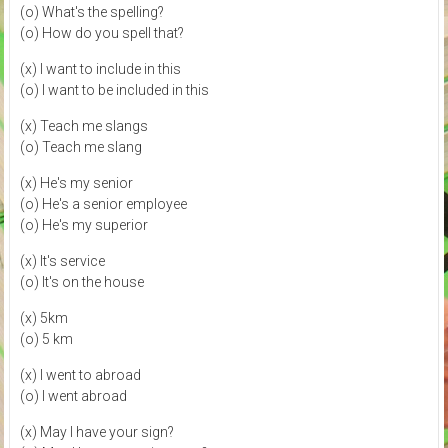
(o) What's the spelling?
(o) How do you spell that?
(x) I want to include in this
(o) I want to be included in this
(x) Teach me slangs
(o) Teach me slang
(x) He's my senior
(o) He's a senior employee
(o) He's my superior
(x) It's service
(o) It's on the house
(x) 5km
(o) 5 km
(x) I went to abroad
(o) I went abroad
(x) May I have your sign?