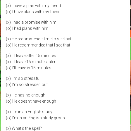
(x) I have a plan with my friend
(o) I have plans with my friend
(x) I had a promise with him
(o) I had plans with him
(x) He recommended me to see that
(o) He recommended that I see that
(x) I'll leave after 15 minutes
(x) I'll leave 15 minutes later
(o) I'll leave in 15 minutes
(x) I'm so stressful
(o) I'm so stressed out
(x) He has no enough
(o) He doesn't have enough
(x) I'm in an English study
(o) I'm in an English study group
(x) What's the spell?