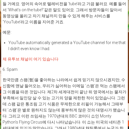
들 거예요. 영어의 속어로 텔레비전을 ‘tube’라고 가끔 불러요. 예를 들어
서 ‘What’s on the tube?’같은 말도 있어요. 그래서 방문자들이 알아서
동영상을 올리고 자기 채널까지 만들 수 있게 해주는 서비스를
‘YouTube’라고 이름을 지어준 거죠.
예문:
YouTube automatically generated a YouTube channel for me that
I didn’t even know I had.
제 유투브 채널이 여기 있습니다
6. Spam
한국만큼 스팸(햄)을 좋아하는 나라에서 쉽게 믿기지 않으시겠지만, 수
신함에 맨날 들어오는, 우리가 싫어하는 이메일 ‘스팸’은 먹는 스팸에서
그 이름을 따온 것입니다. 제2차 세계대전이 끝난 뒤 영국에서는 물자가
부족해서 일인당 살 수 있는 고기의 양을 제한한 적이 있었습니다. 그런
데 스팸 같은 통조림 고기 식품은 무제한으로 리필이 가능해서 그때부
터 ‘스팸’은 별로 원하지도 않는데 풍부하게 많은 것의 대명사가 됐습니
다. 그리고 이런 쓰임새는 1970년대의 BBC 코미디 쇼인 Monty
Python’s Flying Circus에 다시 나타났습니다. 이 쇼는 미국의 네티즌 1
세대에게 인기가 많았습니다. 그래서 1980년대 채팅룸에서 누군가 한