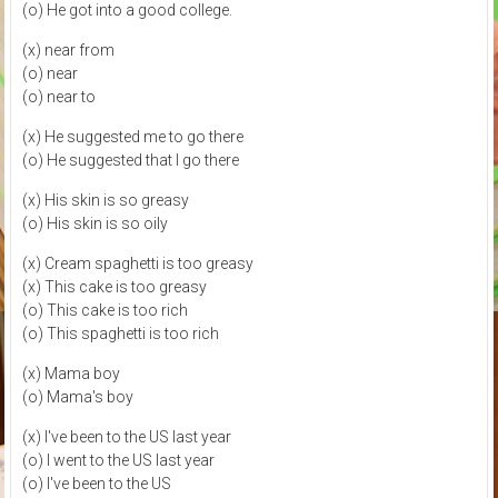
(o) He got into a good college.
(x) near from
(o) near
(o) near to
(x) He suggested me to go there
(o) He suggested that I go there
(x) His skin is so greasy
(o) His skin is so oily
(x) Cream spaghetti is too greasy
(x) This cake is too greasy
(o) This cake is too rich
(o) This spaghetti is too rich
(x) Mama boy
(o) Mama's boy
(x) I've been to the US last year
(o) I went to the US last year
(o) I've been to the US