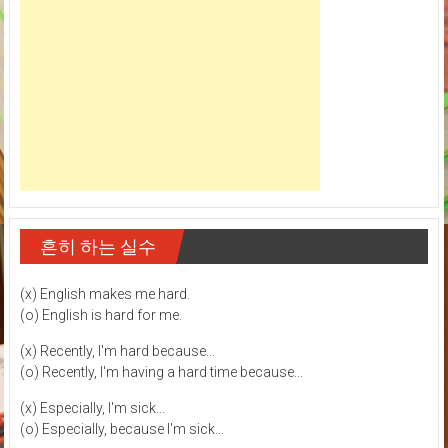
흔히 하는 실수
(x) English makes me hard.
(o) English is hard for me.
(x) Recently, I'm hard because...
(o) Recently, I'm having a hard time because...
(x) Especially, I'm sick...
(o) Especially, because I'm sick...