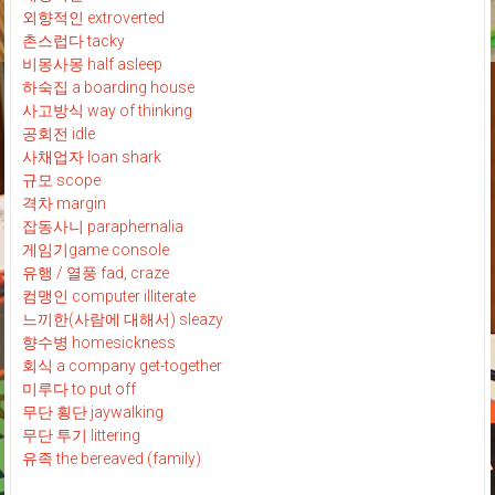
외향적인 extroverted
촌스럽다 tacky
비몽사몽 half asleep
하숙집 a boarding house
사고방식 way of thinking
공회전 idle
사채업자 loan shark
규모 scope
격차 margin
잡동사니 paraphernalia
게임기game console
유행 / 열풍 fad, craze
컴맹인 computer illiterate
느끼한(사람에 대해서) sleazy
향수병 homesickness
회식 a company get-together
미루다 to put off
무단 횡단 jaywalking
무단 투기 littering
유족 the bereaved (family)