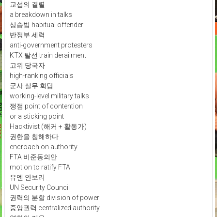
교섭의 결렬
a breakdown in talks
상습범 habitual offender
반정부 세력
anti-government protesters
KTX 탈선 train derailment
고위 당국자
high-ranking officials
군사 실무 회담
working-level military talks
쟁점 point of contention
or a sticking point
Hacktivist (해커 + 활동가)
권한을 침해하다
encroach on authority
FTA 비준동의안
motion to ratify FTA
유엔 안보리
UN Security Council
권력의 분할 division of power
중앙권력 centralized authority