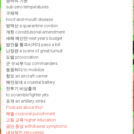
영하의 기온
sub-zero temperatures
구제역
hoof-and-mouth disease
방역선 a quarantine cordon
개헌 constitutional amendment
새해 예산안 next year's budget
법안을 통과시키다 pass a bill
난장판 a scene of great tumult
도발 provocation
군 수뇌부 top commanders
동원하다 to mobilize
항모 an aircraft carrier
해안포대 a coastal battery
전투기 비상출격
to scramble fighter jets
포격 an artillery strike
Podcast about this!
체벌 corporal punishment
고등 교육 higher education
금단 증상 withdrawal symptoms
내성적인 introverted