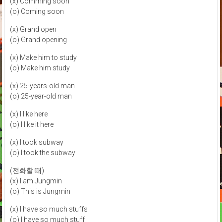
(x) Comming soon
(o) Coming soon
(x) Grand open
(o) Grand opening
(x) Make him to study
(o) Make him study
(x) 25-years-old man
(o) 25-year-old man
(x) I like here
(o) I like it here
(x) I took subway
(o) I took the subway
(전화할 때)
(x) I am Jungmin
(o) This is Jungmin
(x) I have so much stuffs
(o) I have so much stuff