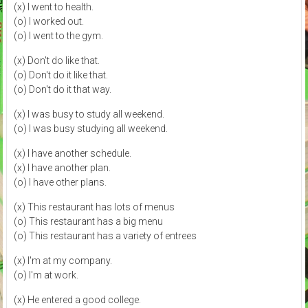
(x) I went to health.
(o) I worked out.
(o) I went to the gym.
(x) Don't do like that.
(o) Don't do it like that.
(o) Don't do it that way.
(x) I was busy to study all weekend.
(o) I was busy studying all weekend.
(x) I have another schedule.
(x) I have another plan.
(o) I have other plans.
(x) This restaurant has lots of menus
(o) This restaurant has a big menu
(o) This restaurant has a variety of entrees
(x) I'm at my company.
(o) I'm at work.
(x) He entered a good college.