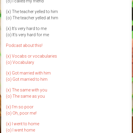
(o) I called my friend
(x) The teacher yelled to him
(o) The teacher yelled at him
(x) It's very hard to me
(o) It's very hard for me
Podcast about this!
(x) Vocabs or vocabularies
(o) Vocabulary
(x) Got married with him
(o) Got married to him
(x) The same with you
(o) The same as you
(x) I'm so poor
(o) Oh, poor me!
(x) I went to home
(o) I went home