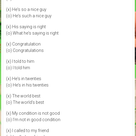
(x) He's so a nice guy
(o) He's such a nice guy
(x) His saying is right
(o) What he's saying is right
(x) Congratulation
(o) Congratulations
(x) I told to him
(o) I told him
(x) He's in twenties
(o) He's in his twenties
(x) The world best
(o) The world's best
(x) My condition is not good
(o) I'm not in good condition
(x) I called to my friend