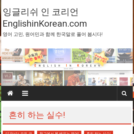
Skip
to
잉글리쉬 인 코리언
content
EnglishinKorean.com
영어 고민, 원어민과 함께 한국말로 풀어 봅시다!
흔히 하는 실수!
All Posts 모든 글
학교에서 못 배우는 영어!
흔히 하는 실수!