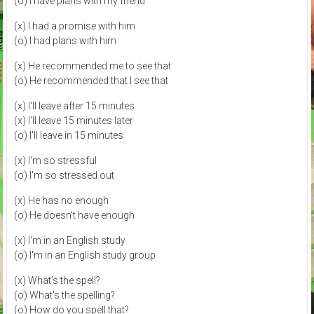
(o) I have plans with my friend
(x) I had a promise with him
(o) I had plans with him
(x) He recommended me to see that
(o) He recommended that I see that
(x) I'll leave after 15 minutes
(x) I'll leave 15 minutes later
(o) I'll leave in 15 minutes
(x) I'm so stressful
(o) I'm so stressed out
(x) He has no enough
(o) He doesn't have enough
(x) I'm in an English study
(o) I'm in an English study group
(x) What's the spell?
(o) What's the spelling?
(o) How do you spell that?