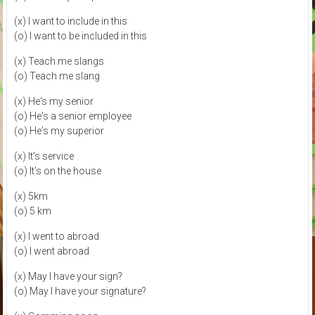
(x) I want to include in this
(o) I want to be included in this
(x) Teach me slangs
(o) Teach me slang
(x) He's my senior
(o) He's a senior employee
(o) He's my superior
(x) It's service
(o) It's on the house
(x) 5km
(o) 5 km
(x) I went to abroad
(o) I went abroad
(x) May I have your sign?
(o) May I have your signature?