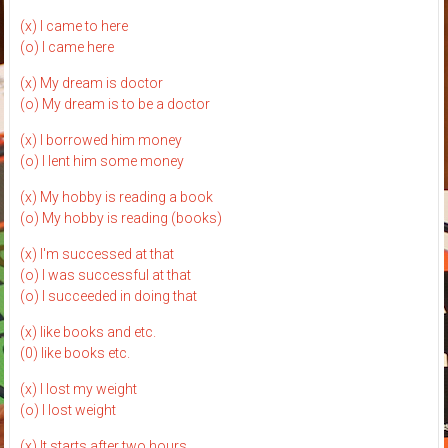
(x) I came to here
(o) I came here
(x) My dream is doctor
(o) My dream is to be a doctor
(x) I borrowed him money
(o) I lent him some money
(x) My hobby is reading a book
(o) My hobby is reading (books)
(x) I'm successed at that
(o) I was successful at that
(o) I succeeded in doing that
(x) like books and etc.
(0) like books etc.
(x) I lost my weight
(o) I lost weight
(x) It starts after two hours