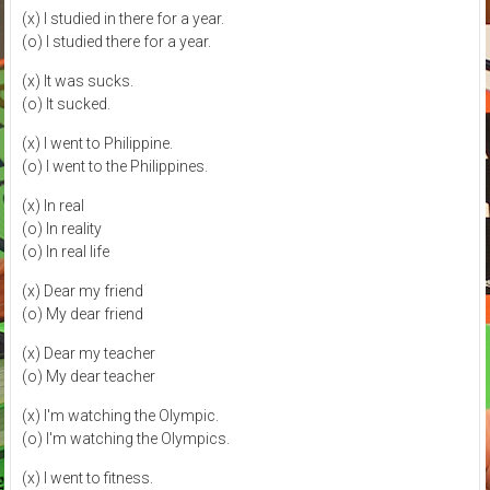
(x) I studied in there for a year.
(o) I studied there for a year.
(x) It was sucks.
(o) It sucked.
(x) I went to Philippine.
(o) I went to the Philippines.
(x) In real
(o) In reality
(o) In real life
(x) Dear my friend
(o) My dear friend
(x) Dear my teacher
(o) My dear teacher
(x) I'm watching the Olympic.
(o) I'm watching the Olympics.
(x) I went to fitness.