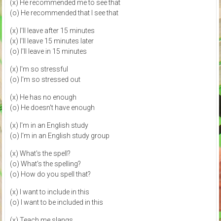
(x) He recommended me to see that
(o) He recommended that I see that
(x) I'll leave after 15 minutes
(x) I'll leave 15 minutes later
(o) I'll leave in 15 minutes
(x) I'm so stressful
(o) I'm so stressed out
(x) He has no enough
(o) He doesn't have enough
(x) I'm in an English study
(o) I'm in an English study group
(x) What's the spell?
(o) What's the spelling?
(o) How do you spell that?
(x) I want to include in this
(o) I want to be included in this
(x) Teach me slangs