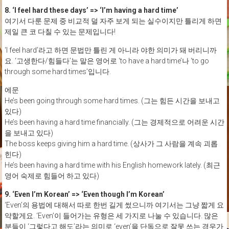
8. ‘I feel hard these days’ => ‘I’m having a hard time’
여기서 다룬 문제 중 비교적 덜 자주 보게 되는 실수이지만 틀리게 하면
제일 큰 코 다칠 수 있는 문제입니다!
‘I feel hard’라고 하면 문법만 틀린 게 아니라 야한 의미가 돼 버리니까
요. ‘고생한다/힘들다’는 말은 영어로 ‘to have a hard time’나 ‘to go
through some hard times’입니다.
에문
He’s been going through some hard times. (그는 힘든 시간을 보내고
있다)
He’s been having a hard time financially. (그는 경제적으로 어려운 시간
을 보내고 있다)
The boss keeps giving him a hard time. (상사가 그 사람을 계속 괴롭
힌다)
He’s been having a hard time with his English homework lately. (최근
영어 숙제로 힘들어 하고 있다)
9. ‘Even I’m Korean’ => ‘Even though I’m Korean’
‘Even’의 용법에 대해서 따로 한번 길게 썼으니까 여기서는 그냥 짧게 요
약할게요. ‘Even’이 들어가는 유형은 세 가지로 나눌 수 있습니다. 많은
분들이 ‘그렇다고 해도’라는 의미로 ‘even’을 단독으로 잘못 쓰는 경우가