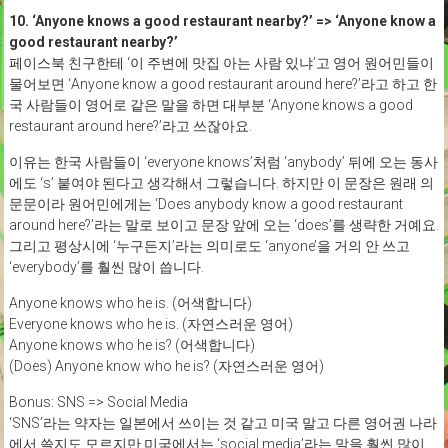
10. ‘Anyone knows a good restaurant nearby?’ => ‘Anyone know a
good restaurant nearby?’
페이스북 친구한테 ‘이 주변에 맛집 아는 사람 있냐’고 영어 원어민들이
물어보면 ‘Anyone know a good restaurant around here?’라고 하고 한
국 사람들이 영어로 같은 말을 하면 대부분 ‘Anyone knows a good
restaurant around here?’라고 쓰잖아요.
이유는 한국 사람들이 ‘everyone knows’처럼 ‘anybody’ 뒤에 오는 동사
에도 ‘s’ 붙여야 된다고 생각해서 그렇습니다. 하지만 이 문장은 원래 의
문문이라 원어민에게는 ‘Does anybody know a good restaurant
around here?’라는 말로 보이고 문장 앞에 오는 ‘does’를 생략한 거예요.
그리고 평상시에 ‘누구든지’라는 의미로도 ‘anyone’을 거의 안 쓰고
‘everybody’를 훨씬 많이 씁니다.
Anyone knows who he is. (어색합니다)
Everyone knows who he is. (자연스러운 영어)
Anyone knows who he is? (어색합니다)
(Does) Anyone know who he is? (자연스러운 영어)
Bonus: SNS => Social Media
‘SNS’라는 약자는 일본에서 쓰이는 것 같고 미국 말고 다른 영어권 나라
에서 쓸지도 모르지만 미국에서는 ‘social media’라는 말을 훨씬 많이