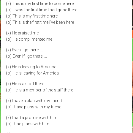
(x) This is my first time to come here
(o) It was the first time I had gone there
(o) This is my first time here
(o) This is the first time I've been here
(x) He praised me
(o) He complimented me
(x) Even I go there, ...
(o) Even if I go there, ...
(x) He is leaving to America
(o) He is leaving for America
(x) He is a staff there
(o) He is a member of the staff there
(x) I have a plan with my friend
(o) I have plans with my friend
(x) I had a promise with him
(o) I had plans with him