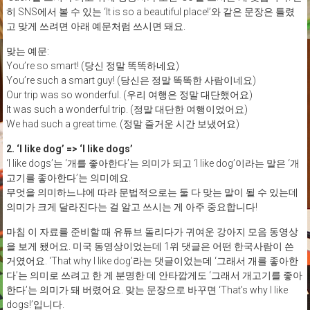
히 SNS에서 볼 수 있는 ‘It is so a beautiful place!’와 같은 문장은 틀렸
고 맞게 쓰려면 아래 예문처럼 쓰시면 돼요.
맞는 예문:
You’re so smart! (당신 정말 똑똑하네요)
You’re such a smart guy! (당신은 정말 똑똑한 사람이네요)
Our trip was so wonderful. (우리 여행은 정말 대단했어요)
It was such a wonderful trip. (정말 대단한 여행이었어요)
We had such a great time. (정말 즐거운 시간 보냈어요)
2. ‘I like dog’ => ‘I like dogs’
‘I like dogs’는 ‘개를 좋아한다’는 의미가 되고 ‘I like dog’이라는 말은 ‘개
고기를 좋아한다’는 의미예요.
무엇을 의미하느냐에 따라 문법적으로는 둘 다 맞는 말이 될 수 있는데
의미가 크게 달라진다는 걸 알고 쓰시는 게 아주 중요합니다!
마침 이 자료를 준비할 때 유튜브 돌리다가 귀여운 강아지 모음 동영상
을 보게 됐어요. 미국 동영상이었는데 1위 댓글은 어떤 한국사람이 쓴
거였어요. ‘That why I like dog’라는 댓글이었는데 ‘그래서 개를 좋아한
다’는 의미로 쓰려고 한 게 분명한 데 안타깝게도 ‘그래서 개고기를 좋아
한다’는 의미가 돼 버렸어요. 맞는 문장으로 바꾸면 ‘That’s why I like
dogs!’입니다.