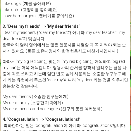
I like dogs. (개를 좋아해요)
I like cats. (고양이를 좋아해요)
I love hamburgers. (햄버거를 좋아해요)
3. ‘Dear my friends’ => ‘My dear friends’
‘Dear my teacher’나 ‘dear my friend’가 아니라 ‘my dear teacher’, ‘my
dear friend’가 맞습니다.
한국어와 달리 영어에서는 많은 형용사를 나열할 때 꼭 지켜야 되는 순
서가 있어요. (물론 소유대명사와 한정형용사도 마찬가지입니다.)
따라서 ‘my big red car’는 맞는데 ‘my red big car’는 어색하고 ‘big red
my car’는 더욱 어색합니다. 형용사의 순서를 정확히 알려주는 글을 나
중에 따로 쓰려고 하는데 일단 빈도 높게 사용되는 ‘소중한 누구누구에
게’라는 유형에서 무조건 ‘dear my’아나라 ‘my dear’라는 것을 외우시면
충분할 것 같습니다.
My dear friends (소중한 친구들에게)
My dear family (소중한 가족에게)
My dear friends and colleagues (친구와 동료 여러분께)
4. ‘Congratulation’ => ‘Congratulations!’
‘축하한다’는 말은 ‘congratulation’이 아니라 ‘congratulations’입니다.