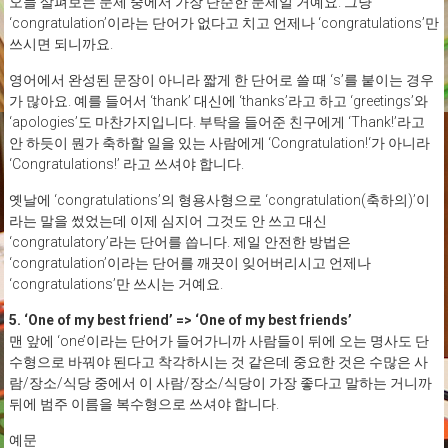
오늘 살펴보는 문제 중에서 가장 단순한 문제일 거예요. 그냥
‘congratulation’이라는 단어가 없다고 치고 언제나 ‘congratulations’만
쓰시면 되니까요.
영어에서 완성된 문장이 아니라 짧게 한 단어로 쓸 때 ‘s’를 붙이는 경우
가 많아요. 예를 들어서 ‘thank’ 대신에 ‘thanks’라고 하고 ‘greetings’와
‘apologies’도 마찬가지입니다. 부탁을 들어준 친구에게 ‘Thank!’라고
안 하듯이 뭔가 축하할 일을 있는 사람에게 ‘Congratulation!‘가 아니라
‘Congratulations!’ 라고 쓰셔야 합니다.
옛날에 ‘congratulations’의 형용사형으로 ‘congratulation(축하의)’이
라는 말을 썼었는데 이제 심지어 그것도 안 쓰고 대신
‘congratulatory’라는 단어를 씁니다. 제일 안전한 방법은
‘congratulation’이라는 단어를 깨끗이 잊어버리시고 언제나
‘congratulations’만 쓰시는 거예요.
5. ‘One of my best friend’ => ‘One of my best friends’
맨 앞에 ‘one’이라는 단어가 들어가니까 사람들이 뒤에 오는 명사도 단
수형으로 바꿔야 된다고 착각하시는 것 같은데 중요한 것은 수많은 사
람/장소/식당 중에서 이 사람/장소/식당이 가장 좋다고 말하는 거니까
뒤에 범주 이름을 복수형으로 쓰셔야 합니다.
예문