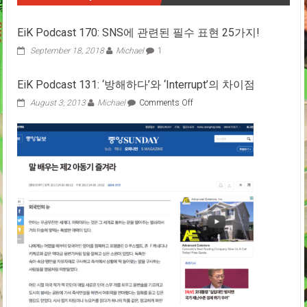
EiK Podcast 170: SNS에 관련된 필수 표현 25가지!
September 18, 2018
Michael
1
EiK Podcast 131: ‘방해하다’와 ‘Interrupt’의 차이점
on
August 3, 2013
Michael
Comments Off
EiK
Podcast
131:
‘방
해
하
다’와
‘Interrupt’의
차
이
점