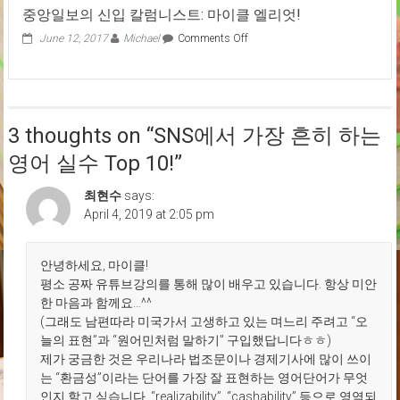
중앙일보의 신입 칼럼니스트: 마이클 엘리엇!
on
June 12, 2017
Michael
Comments Off
중
앙
일
보
의
3 thoughts on “
SNS에서 가장 흔히 하는
신
입
영어 실수 Top 10!
”
칼
럼
최현수
says:
니
April 4, 2019 at 2:05 pm
스
트:
마
이
안녕하세요, 마이클!
클
평소 공짜 유튜브강의를 통해 많이 배우고 있습니다. 항상 미안
엘
한 마음과 함께요…^^
리
(그래도 남편따라 미국가서 고생하고 있는 며느리 주려고 “오
엇!
늘의 표현”과 “원어민처럼 말하기” 구입했답니다ㅎㅎ)
제가 궁금한 것은 우리나라 법조문이나 경제기사에 많이 쓰이
는 “환금성”이라는 단어를 가장 잘 표현하는 영어단어가 무엇
인지 할고 싶습니다. “realizability”, “cashability” 등으로 영역되