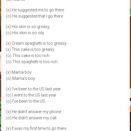
(x) He suggested me to go there
(o) He suggested that I go there
(x) His skin is so greasy
(o) His skin is so oily
(x) Cream spaghetti is too greasy
(x) This cake is too greasy
(o) This cake is too rich
(o) This spaghetti is too rich
(x) Mama boy
(o) Mama's boy
(x) I've been to the US last year
(o) I went to the US last year
(o) I've been to the US
(x) He didn't answer my phone
(o) He didn't answer my call
(x) It was my first time to go there