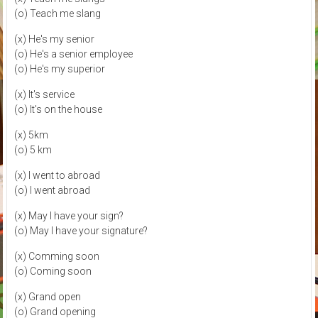
(o) Teach me slang
(x) He's my senior
(o) He's a senior employee
(o) He's my superior
(x) It's service
(o) It's on the house
(x) 5km
(o) 5 km
(x) I went to abroad
(o) I went abroad
(x) May I have your sign?
(o) May I have your signature?
(x) Comming soon
(o) Coming soon
(x) Grand open
(o) Grand opening