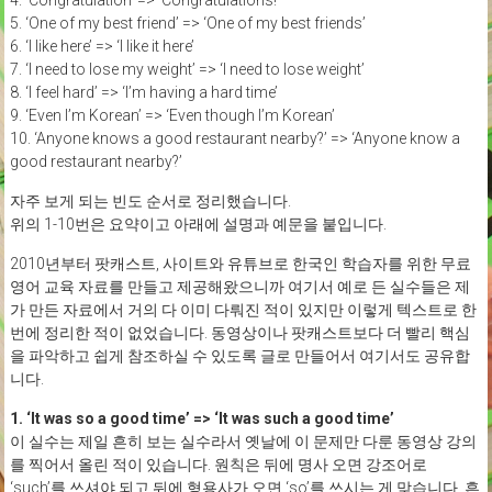
4. ‘Congratulation’ => ‘Congratulations!’
5. ‘One of my best friend’ => ‘One of my best friends’
6. ‘I like here’ => ‘I like it here’
7. ‘I need to lose my weight’ => ‘I need to lose weight’
8. ‘I feel hard’ => ‘I’m having a hard time’
9. ‘Even I’m Korean’ => ‘Even though I’m Korean’
10. ‘Anyone knows a good restaurant nearby?’ => ‘Anyone know a
good restaurant nearby?’
자주 보게 되는 빈도 순서로 정리했습니다.
위의 1-10번은 요약이고 아래에 설명과 예문을 붙입니다.
2010년부터 팟캐스트, 사이트와 유튜브로 한국인 학습자를 위한 무료
영어 교육 자료를 만들고 제공해왔으니까 여기서 예로 든 실수들은 제
가 만든 자료에서 거의 다 이미 다뤄진 적이 있지만 이렇게 텍스트로 한
번에 정리한 적이 없었습니다. 동영상이나 팟캐스트보다 더 빨리 핵심
을 파악하고 쉽게 참조하실 수 있도록 글로 만들어서 여기서도 공유합
니다.
1. ‘It was so a good time’ => ‘It was such a good time’
이 실수는 제일 흔히 보는 실수라서 옛날에 이 문제만 다룬 동영상 강의
를 찍어서 올린 적이 있습니다. 원칙은 뒤에 명사 오면 강조어로
‘such’를 쓰셔야 되고 뒤에 형용사가 오면 ‘so’를 쓰시는 게 맞습니다. 흔