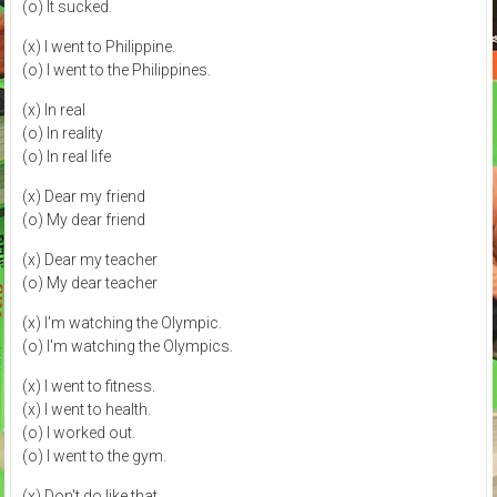
(o) It sucked.
(x) I went to Philippine.
(o) I went to the Philippines.
(x) In real
(o) In reality
(o) In real life
(x) Dear my friend
(o) My dear friend
(x) Dear my teacher
(o) My dear teacher
(x) I'm watching the Olympic.
(o) I'm watching the Olympics.
(x) I went to fitness.
(x) I went to health.
(o) I worked out.
(o) I went to the gym.
(x) Don't do like that.