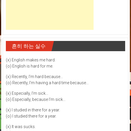
흔히 하는 실수
(x) English makes me hard.
(o) English is hard for me.
(x) Recently, I'm hard because...
(o) Recently, I'm having a hard time because...
(x) Especially, I'm sick...
(o) Especially, because I'm sick...
(x) I studied in there for a year.
(o) I studied there for a year.
(x) It was sucks.