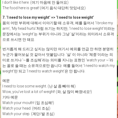
I don’t like it here. (여기 마음에 안 들어요)
The food here is great! (여기 음식 대단히 맛있네요)
7. ‘I need to lose my weight’ => ‘I need to lose weight’
몸의 어떤 부위에 대해서 이야기할 때 소유격, 예를 들어서 ‘I broke my
arm’, ‘My head hurts’처럼 쓰기는 하지만, ‘I need to lose weight’이라는
문장에서는 ‘weight’는 부위가 아니라 그냥 ‘살’이라는 의미라서 소유격
으로 쓰시면 안 돼요.
번거롭게 해 드리고 싶지는 않지만 여기서 예외를 언급 안 하면 분명히
누군가 물어보실 것 같아서 덧붙입니다. ‘살’ 이 아니라 ‘체중’이라는 의
미로 쓰거나 ’~를 조심해’라는 의미를 지니는 표현인 ‘watch your ~’라
는 꼴로 쓸 때는 소유격으로만 씁니다. 예를 들어서 ‘I need to watch my
weight’만 되고 ‘I need to watch weight’은 안 됩니다.
예문
I need to lose some weight. (난 살 좀 빼야 해)
Wow, you’ve lost a lot of weight! (와, 살 많이 빠졌네요!)
기타 예문
Watch your mouth! (입 조심해!)
Watch your head. (머리 조심)
Watch your step. (계단/발 조심)