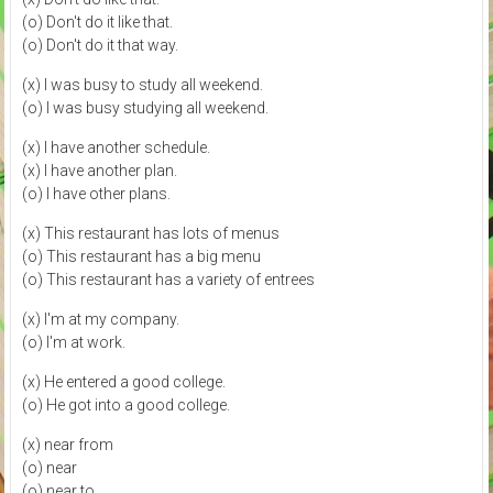
(o) Don't do it like that.
(o) Don't do it that way.
(x) I was busy to study all weekend.
(o) I was busy studying all weekend.
(x) I have another schedule.
(x) I have another plan.
(o) I have other plans.
(x) This restaurant has lots of menus
(o) This restaurant has a big menu
(o) This restaurant has a variety of entrees
(x) I'm at my company.
(o) I'm at work.
(x) He entered a good college.
(o) He got into a good college.
(x) near from
(o) near
(o) near to