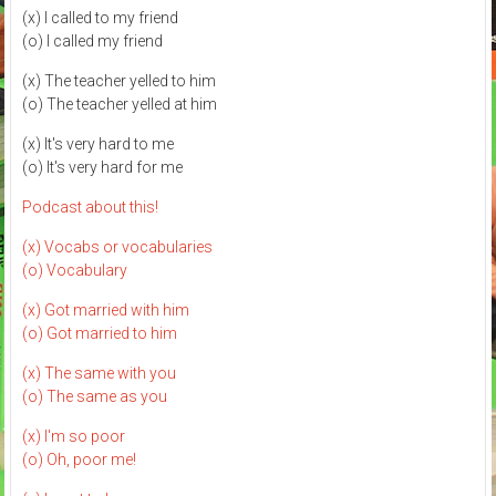
(x) I called to my friend
(o) I called my friend
(x) The teacher yelled to him
(o) The teacher yelled at him
(x) It's very hard to me
(o) It's very hard for me
Podcast about this!
(x) Vocabs or vocabularies
(o) Vocabulary
(x) Got married with him
(o) Got married to him
(x) The same with you
(o) The same as you
(x) I'm so poor
(o) Oh, poor me!