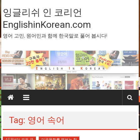
Skip
to
잉글리쉬 인 코리언
content
EnglishinKorean.com
영어 고민, 원어민과 함께 한국말로 풀어 봅시다!
Tag: 영어 속어
All Posts 모든 글
미국문화를 엿보는 창