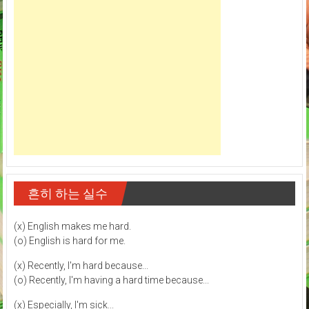
흔히 하는 실수
(x) English makes me hard.
(o) English is hard for me.
(x) Recently, I'm hard because...
(o) Recently, I'm having a hard time because...
(x) Especially, I'm sick...