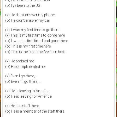
(o) I went to the US last year
(o) I've been to the US
(x) He didn't answer my phone
(o) He didn't answer my call
(x) It was my first time to go there
(x) This is my first time to come here
(o) It was the first time I had gone there
(o) This is my first time here
(o) This is the first time I've been here
(x) He praised me
(o) He complimented me
(x) Even I go there, ...
(o) Even if I go there, ...
(x) He is leaving to America
(o) He is leaving for America
(x) He is a staff there
(o) He is a member of the staff there