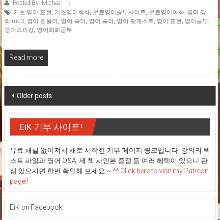
Posted By: Michael
기초 영어 표현
,
기초영어회화
,
무료영어공부사이트
,
무료영어회화
,
영어 강
의 mp3
,
영어 관용어
,
영어 속어
,
영어 숙어
,
영어 팟캐스트
,
영어 표현
,
영어공부
,
영어스피킹
,
영어회화공부
Read more
Posts
Older posts
navigation
EiK 기부 사이트!
유료 채널 없어져서 새로 시작한 기부 페이지 링크입니다. 강의의 텍
스트 파일과 영어 Q&A, 제 책 사인본 증정 등 여러 혜택이 있으니 관
심 있으시면 한번 확인해 보세요 ~ ^^
Click here to visit my Patreon
pagel!
EiK on Facebook!