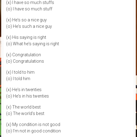
(x) I have so much stuffs
(o) I have so much stuff
(x) He's so a nice guy
(o) He's such a nice guy
(x) His saying is right
(o) What he's saying is right
(x) Congratulation
(o) Congratulations
(x) I told to him
(o) I told him
(x) He's in twenties
(o) He's in his twenties
(x) The world best
(o) The world's best
(x) My condition is not good
(o) I'm not in good condition