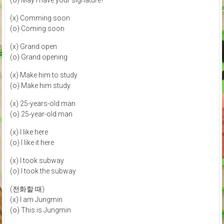
(o) May I have your signature?
(x) Comming soon
(o) Coming soon
(x) Grand open
(o) Grand opening
(x) Make him to study
(o) Make him study
(x) 25-years-old man
(o) 25-year-old man
(x) I like here
(o) I like it here
(x) I took subway
(o) I took the subway
(전화할 때)
(x) I am Jungmin
(o) This is Jungmin