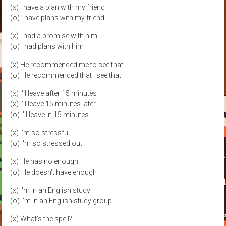
(x) I have a plan with my friend
(o) I have plans with my friend
(x) I had a promise with him
(o) I had plans with him
(x) He recommended me to see that
(o) He recommended that I see that
(x) I'll leave after 15 minutes
(x) I'll leave 15 minutes later
(o) I'll leave in 15 minutes
(x) I'm so stressful
(o) I'm so stressed out
(x) He has no enough
(o) He doesn't have enough
(x) I'm in an English study
(o) I'm in an English study group
(x) What's the spell?