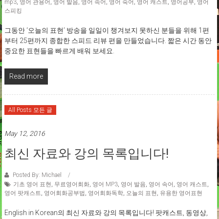
mp3
,
영어 관용어
,
영어 발음
,
영어 속어
,
영어 숙어
,
영어 캐스트
,
영어공부
,
영어
스피킹
그동안 ‘오늘의 표현’ 방송을 일일이 챙겨보지 못하신 분들을 위해 1편
부터 25편까지 종합한 스피드 리뷰 편을 만들었습니다. 짧은 시간 동안
중요한 표현들을 빠르게 배워 보세요.
Read more
All Posts 모든 글
May 12, 2016
최신 자료와 강의 목록입니다!
Posted By: Michael
기초 영어 표현
,
무료영어회화
,
영어 MP3
,
영어 발음
,
영어 속어
,
영어 캐스트
,
영어 팟캐스트
,
영어회화공부법
,
영어회화독학
,
오늘의 표현
,
유용한 영어표현
English in Korean의 최신 자료와 강의 목록입니다! 팟캐스트, 동영상,