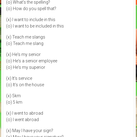
(o) What's the spelling?
(o) How do you spell that?
(x) I want to include in this
(o) I want to be included in this
(x) Teach me slangs
(o) Teach me slang
(x) He's my senior
(o) He's a senior employee
(o) He's my superior
(x) It's service
(o) It's on the house
(x) 5km
(o) 5 km
(x) I went to abroad
(o) I went abroad
(x) May I have your sign?