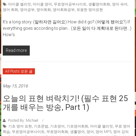
마이클 엘리엇
,
마이클 영어
,
무료영어공부사이트
,
생활영어회화
,
영어 속어
,
영어 회화
,
영어공부
,
영어회화
,
영어회화공부
,
유용한 영어표현
It’s a long story. (말하자면 길어요) How did it go? (어떻게 됐어요?) If
everything goes according to plan… (모든 일이 다 계획대로 된다면…)
How’s
Read more
All Posts 모든 글
May 15, 2016
오늘의 표현 벼락치기! (필수 표현 25
개를 배우는 방송, Part 1)
Posted By: Michael
기초 영어 표현
,
기초문법
,
기초영어
,
기초영어회화
,
마이클 엘리엇
,
무료 영어
학습
,
무료영어공부사이트
,
무료영어회화
,
생활영어
,
영어
,
영어 MP3
,
영어 강의