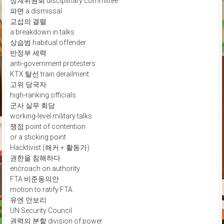
징계위원회 disciplinary committee
파면 a dismissal
교섭의 결렬
a breakdown in talks
상습범 habitual offender
반정부 세력
anti-government protesters
KTX 탈선 train derailment
고위 당국자
high-ranking officials
군사 실무 회담
working-level military talks
쟁점 point of contention
or a sticking point
Hacktivist (해커 + 활동가)
권한을 침해하다
encroach on authority
FTA 비준동의안
motion to ratify FTA
유엔 안보리
UN Security Council
권력의 분할 division of power