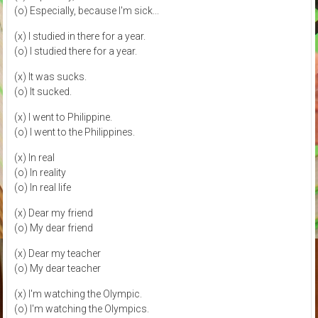
(o) Especially, because I'm sick...
(x) I studied in there for a year.
(o) I studied there for a year.
(x) It was sucks.
(o) It sucked.
(x) I went to Philippine.
(o) I went to the Philippines.
(x) In real
(o) In reality
(o) In real life
(x) Dear my friend
(o) My dear friend
(x) Dear my teacher
(o) My dear teacher
(x) I'm watching the Olympic.
(o) I'm watching the Olympics.