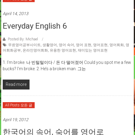
April 14, 2013
Everyday English 6
Posted By: Michael
무료영어공부사이트
,
생활영어
,
영어 속어
,
영어 표현
,
영어표현
,
영어회화
,
영
어회화공부
,
온라인영어회화
,
유용한 영어표현
,
재미있는 영어표현
1. I’m broke. 나 빈털털이다 / 돈 다 떨어졌어 Could you spot me a few
bucks? I’m broke. 2. He’s a broken man. 그는
Read more
All Posts 모든 글
April 19, 2012
한국어의 속어, 숙어를 영어로