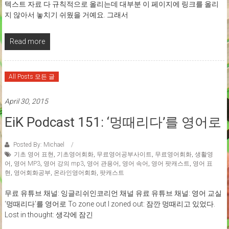
텍스트 자료 다 규칙적으로 올리는데 대부분 이 페이지에 링크를 올리
지 않아서 놓치기 쉬웠을 거예요. 그래서
Read more
All Posts 모든 글
April 30, 2015
EiK Podcast 151: ‘멍때리다’를 영어로
Posted By: Michael
기초 영어 표현
,
기초영어회화
,
무료영어공부사이트
,
무료영어회화
,
생활영
어
,
영어 MP3
,
영어 강의 mp3
,
영어 관용어
,
영어 속어
,
영어 팟캐스트
,
영어 표
현
,
영어회화공부
,
온라인영어회화
,
팟캐스트
무료 유튜브 채널: 잉글리쉬인코리언 채널 유료 유튜브 채널: 영어 교실
‘멍때리다’를 영어로 To zone out I zoned out: 잠깐 멍때리고 있었다.
Lost in thought: 생각에 잠긴