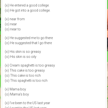
(x) He entered a good college.
(o) He got into a good college.
(x) near from
(o) near
(o) near to
(x) He suggested me to go there
(o) He suggested that I go there
(x) His skin is so greasy
(o) His skin is so oily
(x) Cream spaghetti is too greasy
(x) This cake is too greasy
(o) This cake is too rich
(o) This spaghetti is too rich
(x) Mama boy
(o) Mama's boy
(x) I've been to the US last year