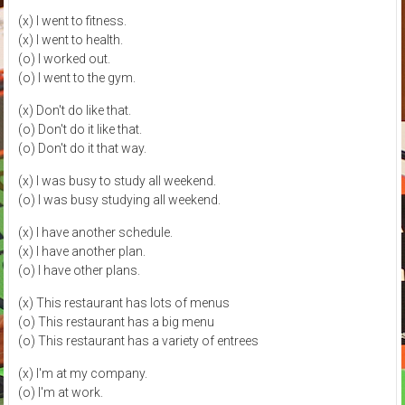
(x) I went to fitness.
(x) I went to health.
(o) I worked out.
(o) I went to the gym.
(x) Don't do like that.
(o) Don't do it like that.
(o) Don't do it that way.
(x) I was busy to study all weekend.
(o) I was busy studying all weekend.
(x) I have another schedule.
(x) I have another plan.
(o) I have other plans.
(x) This restaurant has lots of menus
(o) This restaurant has a big menu
(o) This restaurant has a variety of entrees
(x) I'm at my company.
(o) I'm at work.