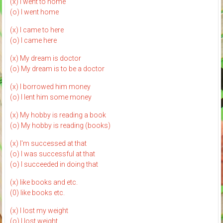
(x) I went to home
(o) I went home
(x) I came to here
(o) I came here
(x) My dream is doctor
(o) My dream is to be a doctor
(x) I borrowed him money
(o) I lent him some money
(x) My hobby is reading a book
(o) My hobby is reading (books)
(x) I'm successed at that
(o) I was successful at that
(o) I succeeded in doing that
(x) like books and etc.
(0) like books etc.
(x) I lost my weight
(o) I lost weight