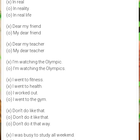
(x) In real
(o) In reality
(o) In real life
(x) Dear my friend
(o) My dear friend
(x) Dear my teacher
(o) My dear teacher
(x) I'm watching the Olympic.
(o) I'm watching the Olympics.
(x) I went to fitness.
(x) I went to health.
(o) I worked out.
(o) I went to the gym.
(x) Don't do like that.
(o) Don't do it like that.
(o) Don't do it that way.
(x) I was busy to study all weekend.