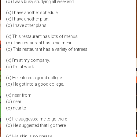
(o) I was busy studying all weekend.
(x) I have another schedule.
(x) I have another plan.
(o) I have other plans.
(x) This restaurant has lots of menus
(o) This restaurant has a big menu
(o) This restaurant has a variety of entrees
(x) I'm at my company.
(o) I'm at work.
(x) He entered a good college.
(o) He got into a good college.
(x) near from
(o) near
(o) near to
(x) He suggested me to go there
(o) He suggested that I go there
(x) His skin is so greasy