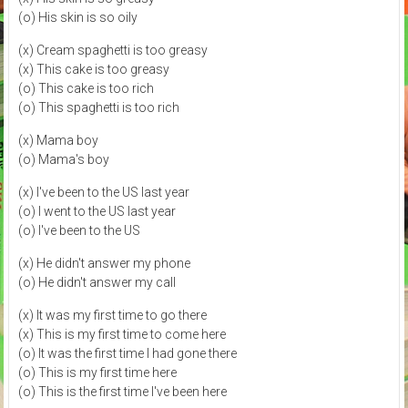
(o) His skin is so oily
(x) Cream spaghetti is too greasy
(x) This cake is too greasy
(o) This cake is too rich
(o) This spaghetti is too rich
(x) Mama boy
(o) Mama's boy
(x) I've been to the US last year
(o) I went to the US last year
(o) I've been to the US
(x) He didn't answer my phone
(o) He didn't answer my call
(x) It was my first time to go there
(x) This is my first time to come here
(o) It was the first time I had gone there
(o) This is my first time here
(o) This is the first time I've been here