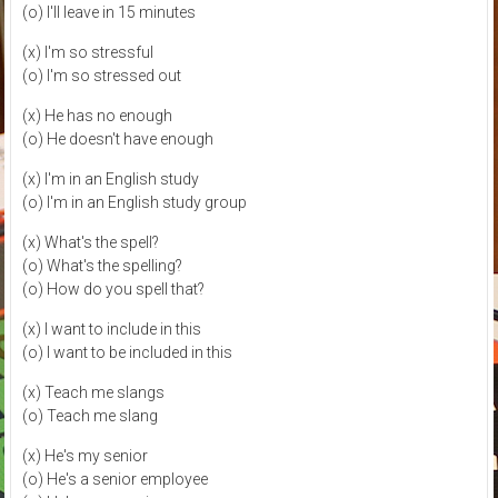
(o) I'll leave in 15 minutes
(x) I'm so stressful
(o) I'm so stressed out
(x) He has no enough
(o) He doesn't have enough
(x) I'm in an English study
(o) I'm in an English study group
(x) What's the spell?
(o) What's the spelling?
(o) How do you spell that?
(x) I want to include in this
(o) I want to be included in this
(x) Teach me slangs
(o) Teach me slang
(x) He's my senior
(o) He's a senior employee