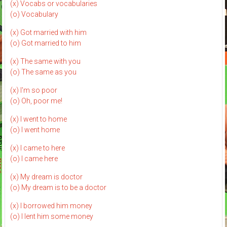
(x) Vocabs or vocabularies
(o) Vocabulary
(x) Got married with him
(o) Got married to him
(x) The same with you
(o) The same as you
(x) I'm so poor
(o) Oh, poor me!
(x) I went to home
(o) I went home
(x) I came to here
(o) I came here
(x) My dream is doctor
(o) My dream is to be a doctor
(x) I borrowed him money
(o) I lent him some money