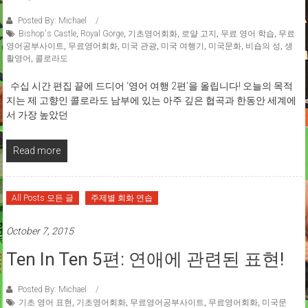
Posted By: Michael
Bishop's Castle
,
Royal Gorge
,
기초영어회화
,
로얄 고지
,
무료 영어 학습
,
무료
영어공부사이트
,
무료영어회화
,
미국 관광
,
미국 여행기
,
미국문화
,
비숍의 성
,
생
활영어
,
콜로라도
수십 시간 편집 끝에 드디어 ‘영어 여행 2편’을 올립니다! 오늘의 목적
지는 제 고향인 콜로라도 남부에 있는 아주 깊은 협곡과 한동안 세계에
서 가장 높았던
Read more
All Posts 모든 글
주제별 회화 연습
October 7, 2015
Ten In Ten 5편: 연애에 관련된 표현!
Posted By: Michael
기초 영어 표현
,
기초영어회화
,
무료영어공부사이트
,
무료영어회화
,
미국문