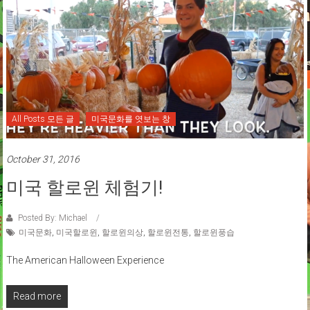
All Posts 모든 글
미국문화를 엿보는 창
October 31, 2016
미국 할로윈 체험기!
Posted By: Michael
미국문화
,
미국할로윈
,
할로윈의상
,
할로윈전통
,
할로윈풍습
The American Halloween Experience
Read more