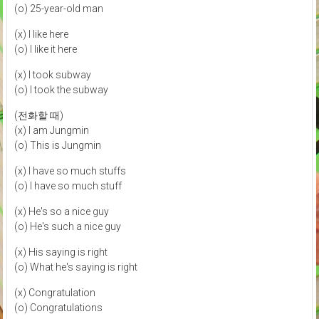
(o) 25-year-old man
(x) I like here
(o) I like it here
(x) I took subway
(o) I took the subway
(전화할 때)
(x) I am Jungmin
(o) This is Jungmin
(x) I have so much stuffs
(o) I have so much stuff
(x) He's so a nice guy
(o) He's such a nice guy
(x) His saying is right
(o) What he's saying is right
(x) Congratulation
(o) Congratulations