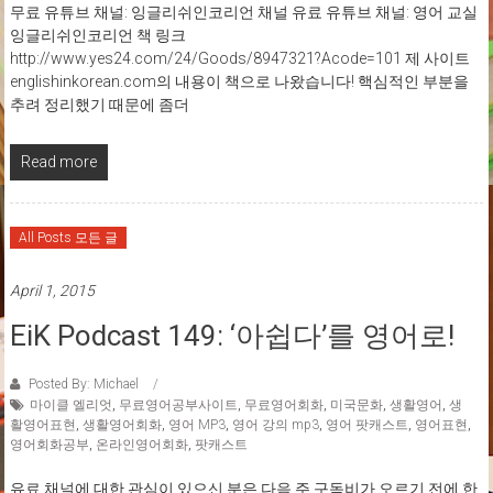
무료 유튜브 채널: 잉글리쉬인코리언 채널 유료 유튜브 채널: 영어 교실
잉글리쉬인코리언 책 링크
http://www.yes24.com/24/Goods/8947321?Acode=101 제 사이트
englishinkorean.com의 내용이 책으로 나왔습니다! 핵심적인 부분을
추려 정리했기 때문에 좀더
Read more
All Posts 모든 글
April 1, 2015
EiK Podcast 149: ‘아쉽다’를 영어로!
Posted By: Michael
마이클 엘리엇
,
무료영어공부사이트
,
무료영어회화
,
미국문화
,
생활영어
,
생
활영어표현
,
생활영어회화
,
영어 MP3
,
영어 강의 mp3
,
영어 팟캐스트
,
영어표현
,
영어회화공부
,
온라인영어회화
,
팟캐스트
유료 채널에 대한 관심이 있으신 분은 다음 주 구독비가 오르기 전에 한