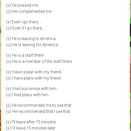
(x) He praised me
(o) He complimented me
(x) Even I go there, ...
(o) Even if I go there, ...
(x) He is leaving to America
(o) He is leaving for America
(x) He is a staff there
(o) He is a member of the staff there
(x) I have a plan with my friend
(o) I have plans with my friend
(x) I had a promise with him
(o) I had plans with him
(x) He recommended me to see that
(o) He recommended that I see that
(x) I'll leave after 15 minutes
(x) I'll leave 15 minutes later