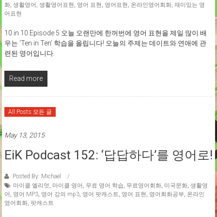
화
,
생활영어
,
생활영어표현
,
영어 표현
,
영어표현
,
온라인영어회화
,
재미있는 영
어표현
10 in 10 Episode 5 오늘 오랜만에 한꺼번에 영어 표현을 제일 많이 배
우는 ‘Ten in Ten’ 학습을 올립니다! 오늘의 주제는 데이트와 연애에 관
련된 영어입니다.
Read more
All Posts 모든 글
May 13, 2015
EiK Podcast 152: ‘답답하다’를 영어로!
Posted By: Michael
마이클 엘리엇
,
마이클 영어
,
무료 영어 학습
,
무료영어회화
,
미국문화
,
생활영
어
,
영어 MP3
,
영어 강의 mp3
,
영어 팟캐스트
,
영어 표현
,
영어회화공부
,
온라인
영어회화
,
팟캐스트