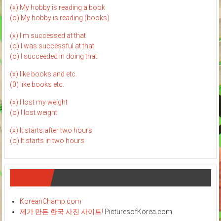
(x) My hobby is reading a book
(o) My hobby is reading (books)
(x) I'm successed at that
(o) I was successful at that
(o) I succeeded in doing that
(x) like books and etc.
(0) like books etc.
(x) I lost my weight
(o) I lost weight
(x) It starts after two hours
(o) It starts in two hours
Links
KoreanChamp.com
제가 만든 한국 사진 사이트!
PicturesofKorea.com