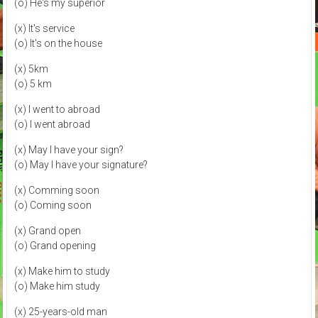
(o) He's my superior
(x) It's service
(o) It's on the house
(x) 5km
(o) 5 km
(x) I went to abroad
(o) I went abroad
(x) May I have your sign?
(o) May I have your signature?
(x) Comming soon
(o) Coming soon
(x) Grand open
(o) Grand opening
(x) Make him to study
(o) Make him study
(x) 25-years-old man