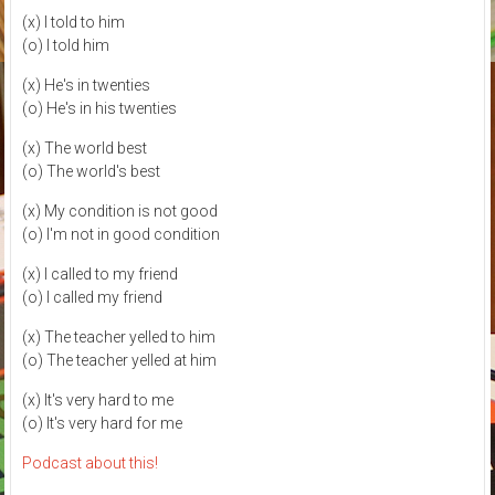
(x) I told to him
(o) I told him
(x) He's in twenties
(o) He's in his twenties
(x) The world best
(o) The world's best
(x) My condition is not good
(o) I'm not in good condition
(x) I called to my friend
(o) I called my friend
(x) The teacher yelled to him
(o) The teacher yelled at him
(x) It's very hard to me
(o) It's very hard for me
Podcast about this!