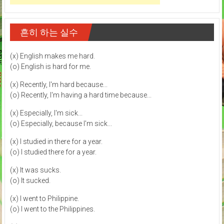
흔히 하는 실수
(x) English makes me hard.
(o) English is hard for me.
(x) Recently, I'm hard because...
(o) Recently, I'm having a hard time because...
(x) Especially, I'm sick...
(o) Especially, because I'm sick...
(x) I studied in there for a year.
(o) I studied there for a year.
(x) It was sucks.
(o) It sucked.
(x) I went to Philippine.
(o) I went to the Philippines.