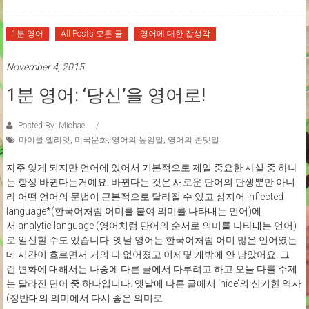
1분 영어
All Posts 모든 글
영어에 대한 잡생각
November 4, 2015
1분 영어: ‘당신’을 영어로!
Posted By: Michael
마이클 엘리엇
,
미국문화
,
영어의 높임말
,
영어의 존댓말
자주 잊게 되지만 언어에 있어서 기본적으로 제일 중요한 사실 중 하나
는 항상 바뀐다는거예요. 바뀐다는 것은 새로운 단어의 탄생뿐만 아니
라 어떤 언어의 문법이 근본적으로 달라질 수 있고 심지어 inflected
language*(한국어처럼 어미를 붙여 의미를 나타내는 언어)에
서 analytic language (영어처럼 단어의 순서로 의미를 나타내는 언어)
로 일신할 수도 있습니다. 옛날 영어는 한국어처럼 어미 많은 언어였는
데 시간이 흐르면서 거의 다 없어졌고 이제몇 개밖에 안 남았어요. 그
런 변화에 대해서는 나중에 다른 글에서 다루려고 하고 오늘 다룰 주제
는 달라진 단어 중 하나입니다. 옛날에 다른 글에서 ‘nice’의 신기한 역사
(정반대의 의미에서 다시 좋은 의미로