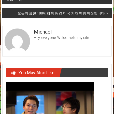
navigation
오늘의 표현 100번째 방송 겸 미국 기차 여행 특집입니다!
Michael
Hey, everyone! Welcome to my site.
You May Also Like