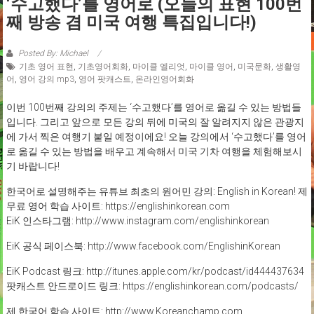
‘수고했다’를 영어로 (오늘의 표현 100번
째 방송 겸 미국 여행 특집입니다!)
Posted By: Michael
기초 영어 표현
,
기초영어회화
,
마이클 엘리엇
,
마이클 영어
,
미국문화
,
생활영
어
,
영어 강의 mp3
,
영어 팟캐스트
,
온라인영어회화
이번 100번째 강의의 주제는 ‘수고했다’를 영어로 옮길 수 있는 방법들
입니다. 그리고 앞으로 모든 강의 뒤에 미국의 잘 알려지지 않은 관광지
에 가서 찍은 여행기 붙일 예정이에요! 오늘 강의에서 ‘수고했다’를 영어
로 옮길 수 있는 방법을 배우고 계속해서 미국 기차 여행을 체험해보시
기 바랍니다!
한국어로 설명해주는 유튜브 최초의 원어민 강의: English in Korean! 제
무료 영어 학습 사이트: https://englishinkorean.com
EiK 인스타그램: http://www.instagram.com/englishinkorean
EiK 공식 페이스북: http://www.facebook.com/EnglishinKorean
EiK Podcast 링크: http://itunes.apple.com/kr/podcast/id444437634
팟캐스트 안드로이드 링크: https://englishinkorean.com/podcasts/
제 한국어 학습 사이트: http://www.Koreanchamp.com