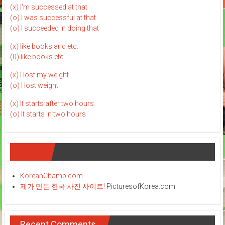
(x) I'm successed at that
(o) I was successful at that
(o) I succeeded in doing that
(x) like books and etc.
(0) like books etc.
(x) I lost my weight
(o) I lost weight
(x) It starts after two hours
(o) It starts in two hours
Links
KoreanChamp.com
제가 만든 한국 사진 사이트!
PicturesofKorea.com
Recent Comments