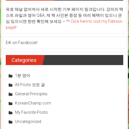
3
의:
편:
유료 채널 없어져서 새로 시작한 기부 페이지 링크입니다. 강의의 텍
Ten
가
스트 파일과 영어 Q&A, 제 책 사인본 증정 등 여러 혜택이 있으니 관
in
족
Ten
심 있으시면 한번 확인해 보세요 ~ ^^
Click here to visit my Patreon
1
pagel!
편
(10
분
EiK on Facebook!
안
에
필
Categories
수
회
화
1분 영어
유
형
All Posts 모든 글
10
개!)
General Principles
KoreanChamp.com
My Favorite Posts
Uncategorized