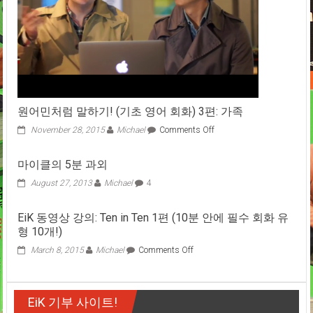
원어민처럼 말하기! (기초 영어 회화) 3편: 가족
on
November 28, 2015
Michael
Comments Off
원
어
마이클의 5분 과외
민
처
August 27, 2013
Michael
4
럼
말
EiK 동영상 강의: Ten in Ten 1편 (10분 안에 필수 회화 유
하
형 10개!)
기!
(기
on
March 8, 2015
Michael
Comments Off
초
EiK
영
동
어
영
회
EiK 기부 사이트!
상
화)
강