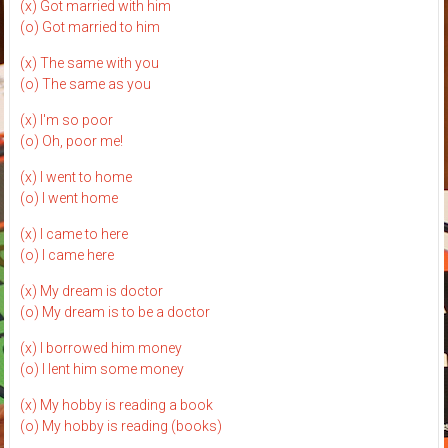
(x) Got married with him
(o) Got married to him
(x) The same with you
(o) The same as you
(x) I'm so poor
(o) Oh, poor me!
(x) I went to home
(o) I went home
(x) I came to here
(o) I came here
(x) My dream is doctor
(o) My dream is to be a doctor
(x) I borrowed him money
(o) I lent him some money
(x) My hobby is reading a book
(o) My hobby is reading (books)