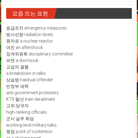
요즘 뜨는 표현
응급조치 emergency measures
방사선량 radiation levels
원자로 a nuclear reactor
여진 an aftershock
징계위원회 disciplinary committee
파면 a dismissal
교섭의 결렬
a breakdown in talks
상습범 habitual offender
반정부 세력
anti-government protesters
KTX 탈선 train derailment
고위 당국자
high-ranking officials
군사 실무 회담
working-level military talks
쟁점 point of contention
or a sticking point