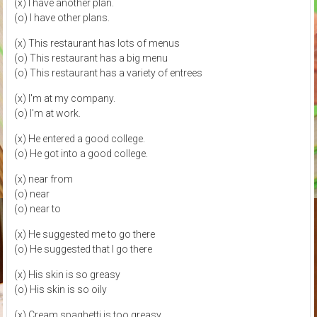
(x) I have another plan.
(o) I have other plans.
(x) This restaurant has lots of menus
(o) This restaurant has a big menu
(o) This restaurant has a variety of entrees
(x) I'm at my company.
(o) I'm at work.
(x) He entered a good college.
(o) He got into a good college.
(x) near from
(o) near
(o) near to
(x) He suggested me to go there
(o) He suggested that I go there
(x) His skin is so greasy
(o) His skin is so oily
(x) Cream spaghetti is too greasy