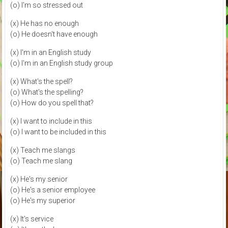
(o) I'm so stressed out
(x) He has no enough
(o) He doesn't have enough
(x) I'm in an English study
(o) I'm in an English study group
(x) What's the spell?
(o) What's the spelling?
(o) How do you spell that?
(x) I want to include in this
(o) I want to be included in this
(x) Teach me slangs
(o) Teach me slang
(x) He's my senior
(o) He's a senior employee
(o) He's my superior
(x) It's service