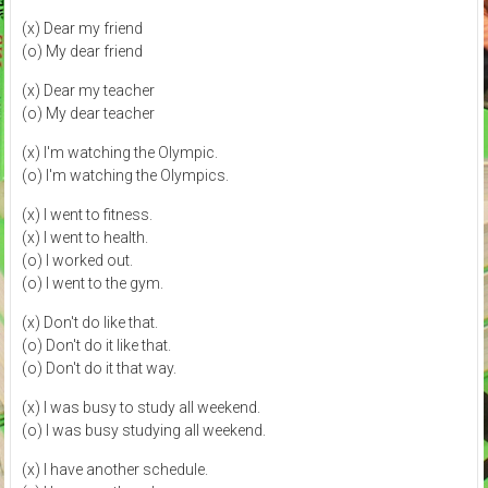
(x) Dear my friend
(o) My dear friend
(x) Dear my teacher
(o) My dear teacher
(x) I'm watching the Olympic.
(o) I'm watching the Olympics.
(x) I went to fitness.
(x) I went to health.
(o) I worked out.
(o) I went to the gym.
(x) Don't do like that.
(o) Don't do it like that.
(o) Don't do it that way.
(x) I was busy to study all weekend.
(o) I was busy studying all weekend.
(x) I have another schedule.