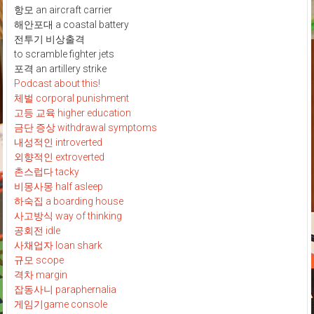
항모 an aircraft carrier
해안포대 a coastal battery
전투기 비상출격
to scramble fighter jets
포격 an artillery strike
Podcast about this!
체벌 corporal punishment
고등 교육 higher education
금단 증상 withdrawal symptoms
내성적인 introverted
외향적인 extroverted
촌스럽다 tacky
비몽사몽 half asleep
하숙집 a boarding house
사고방식 way of thinking
공회전 idle
사채업자 loan shark
규모 scope
격차 margin
잡동사니 paraphernalia
게임기game console