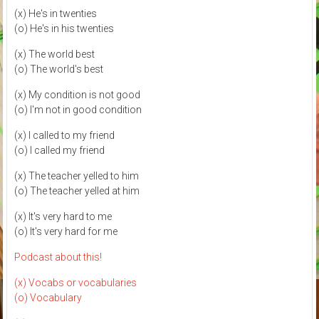
(x) He's in twenties
(o) He's in his twenties
(x) The world best
(o) The world's best
(x) My condition is not good
(o) I'm not in good condition
(x) I called to my friend
(o) I called my friend
(x) The teacher yelled to him
(o) The teacher yelled at him
(x) It's very hard to me
(o) It's very hard for me
Podcast about this!
(x) Vocabs or vocabularies
(o) Vocabulary