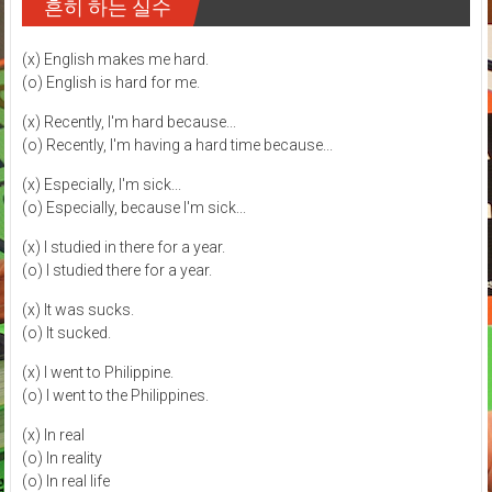
흔히 하는 실수
(x) English makes me hard.
(o) English is hard for me.
(x) Recently, I'm hard because...
(o) Recently, I'm having a hard time because...
(x) Especially, I'm sick...
(o) Especially, because I'm sick...
(x) I studied in there for a year.
(o) I studied there for a year.
(x) It was sucks.
(o) It sucked.
(x) I went to Philippine.
(o) I went to the Philippines.
(x) In real
(o) In reality
(o) In real life