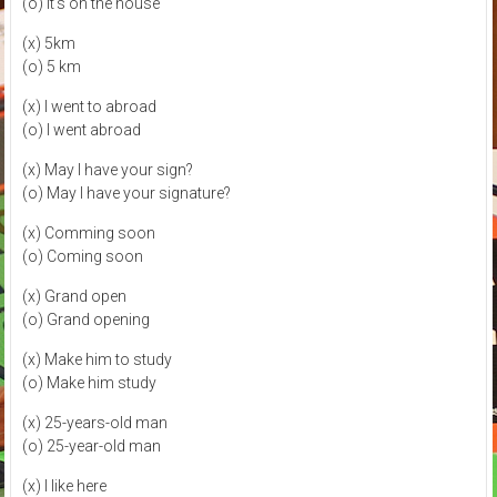
(o) It's on the house
(x) 5km
(o) 5 km
(x) I went to abroad
(o) I went abroad
(x) May I have your sign?
(o) May I have your signature?
(x) Comming soon
(o) Coming soon
(x) Grand open
(o) Grand opening
(x) Make him to study
(o) Make him study
(x) 25-years-old man
(o) 25-year-old man
(x) I like here