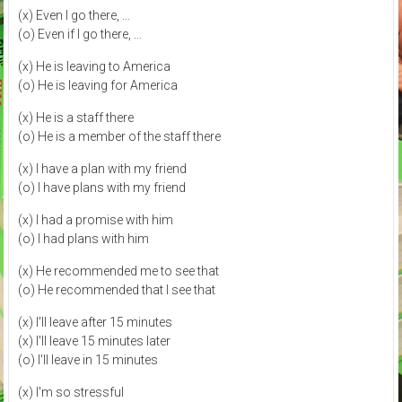
(x) Even I go there, ...
(o) Even if I go there, ...
(x) He is leaving to America
(o) He is leaving for America
(x) He is a staff there
(o) He is a member of the staff there
(x) I have a plan with my friend
(o) I have plans with my friend
(x) I had a promise with him
(o) I had plans with him
(x) He recommended me to see that
(o) He recommended that I see that
(x) I'll leave after 15 minutes
(x) I'll leave 15 minutes later
(o) I'll leave in 15 minutes
(x) I'm so stressful