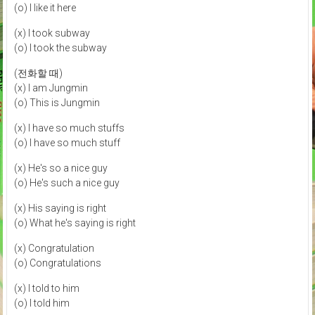
(o) I like it here
(x) I took subway
(o) I took the subway
(전화할 때)
(x) I am Jungmin
(o) This is Jungmin
(x) I have so much stuffs
(o) I have so much stuff
(x) He's so a nice guy
(o) He's such a nice guy
(x) His saying is right
(o) What he's saying is right
(x) Congratulation
(o) Congratulations
(x) I told to him
(o) I told him