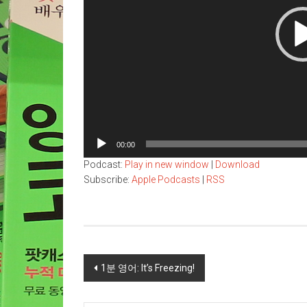
00:00
Podcast:
Play in new window
|
Download
Subscribe:
Apple Podcasts
|
RSS
Post
1분 영어: It’s Freezing!
navigation