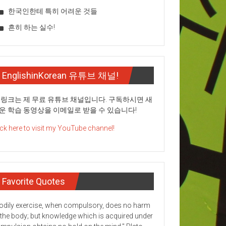
한국인한테 특히 어려운 것들
흔히 하는 실수!
EnglishinKorean 유튜브 채널!
 링크는 제 무료 유튜브 채널입니다. 구독하시면 새
운 학습 동영상을 이메일로 받을 수 있습니다!
ick here to visit my YouTube channel!
Favorite Quotes
odily exercise, when compulsory, does no harm
 the body; but knowledge which is acquired under