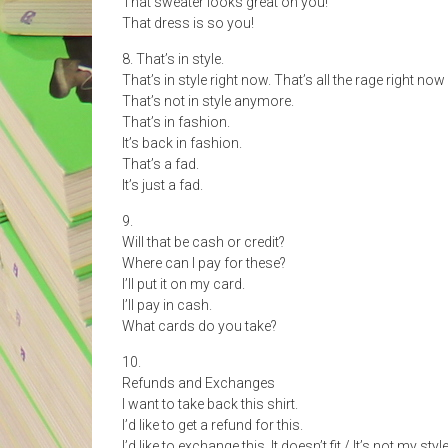
That sweater looks great on you!
That dress is so you!
8. That’s in style.
That’s in style right now. That’s all the rage right now
That’s not in style anymore.
That’s in fashion.
It’s back in fashion.
That’s a fad.
It’s just a fad.
9.
Will that be cash or credit?
Where can I pay for these?
I’ll put it on my card.
I’ll pay in cash.
What cards do you take?
10.
Refunds and Exchanges
I want to take back this shirt.
I’d like to get a refund for this.
I’d like to exchange this. It doesn’t fit / It’s not my style