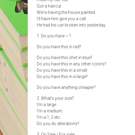
Got a haircut.
We’re having the house painted.
I’ll have him give you a call.
He had his car broken into yesterday.
1. Do you have ~ ?
Do you have this in red?
Do you have this shirt in blue?
Do you have this in any other colors?
Do you have this in a small
Do you have this in a large?
Do you have anything cheaper?
2. What’s your size?
I’m a large.
I’m a medium.
I’m a 1, 2 etc.
Do you do alterations?
3. On Sale / For sale