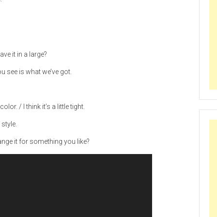
ave it in a large?
ou see is what we’ve got.
lor. / I think it’s a little tight.
 style.
nge it for something you like?