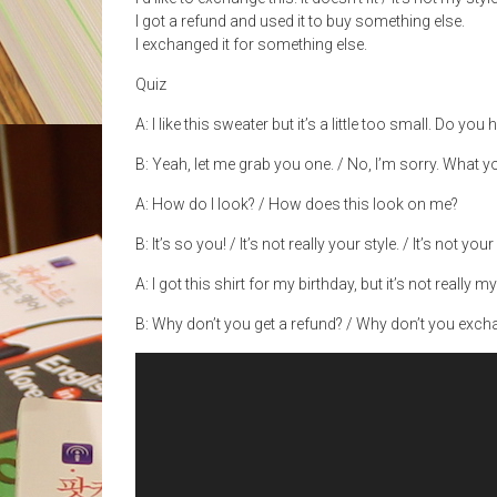
I got a refund and used it to buy something else.
I exchanged it for something else.
Quiz
A: I like this sweater but it’s a little too small. Do you h
B: Yeah, let me grab you one. / No, I’m sorry. What y
A: How do I look? / How does this look on me?
B: It’s so you! / It’s not really your style. / It’s not your co
A: I got this shirt for my birthday, but it’s not really my
B: Why don’t you get a refund? / Why don’t you excha
Video
Player