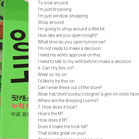
To look around
I’m just browsing.
I’m just window shopping.
Shop around
I’m going to shop around a little bit.
How late are you open tonight?
What time do you open tomorrow?
I’m not ready to make a decision.
I need my wife’s approval on this.
I need to talk to my wife before I make a decision.
6. Can I try this on?
Wear vs. try on
I’d like to try this on.
Can I wear these out of the store?
Wear hat/shirt/socks/cologne/ a grin on one’s face
Where are the dressing rooms?
7. How does it look?
How’s the fit?
How does it fit?
Does it make me look fat?
That looks great on you!