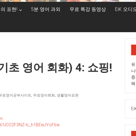
의 표현!
5분 영어 과외
무료 특강 동영상
EiK 오
초 영어 회화) 4: 쇼핑!
유
니
증
해
무료영어공부사이트
,
무료영어회화
,
생활영어표현
Ei
an
el/UCO2F3NZ-Ic_h1BEeiJYoF6w