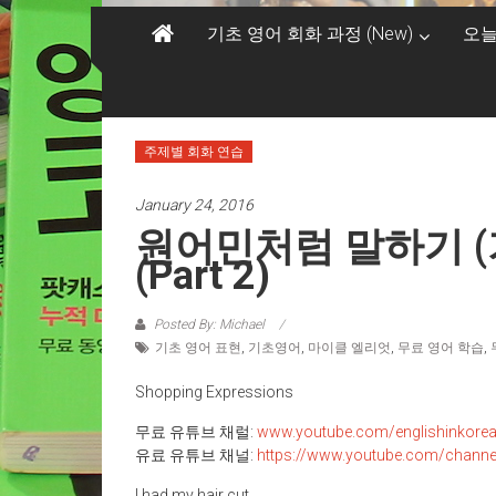
기초 영어 회화 과정 (New)
오늘
주제별 회화 연습
January 24, 2016
원어민처럼 말하기 (기
(Part 2)
Posted By: Michael
기초 영어 표현
,
기초영어
,
마이클 엘리엇
,
무료 영어 학습
,
Shopping Expressions
무료 유튜브 채럴:
www.youtube.com/englishinkore
유료 유튜브 채널:
https://www.youtube.com/chann
I had my hair cut