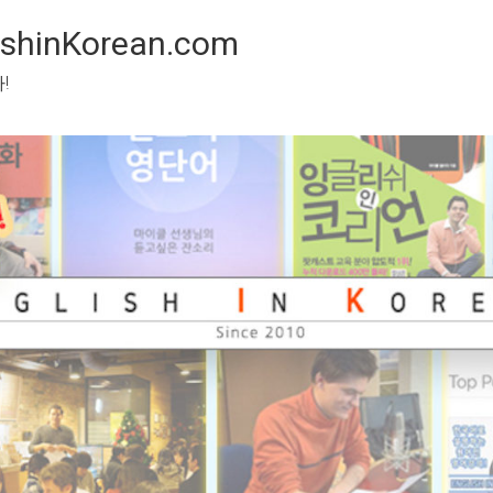
inKorean.com
 봅시다!