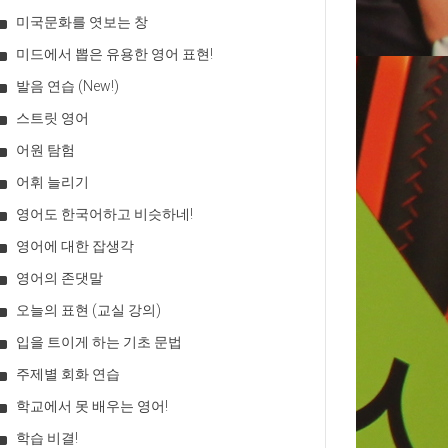
미국문화를 엿보는 창
미드에서 뽑은 유용한 영어 표현!
발음 연습 (New!)
스트릿 영어
어원 탐험
어휘 늘리기
영어도 한국어하고 비슷하네!
영어에 대한 잡생각
영어의 존댓말
오늘의 표현 (교실 강의)
입을 트이게 하는 기초 문법
주제별 회화 연습
학교에서 못 배우는 영어!
학습 비결!