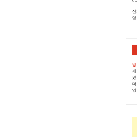
co
신
얻
잉
제
왔
더
영
.