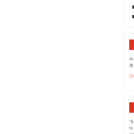
이
로
Cl
"B
to