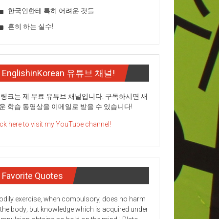
한국인한테 특히 어려운 것들
흔히 하는 실수!
EnglishinKorean 유튜브 채널!
 링크는 제 무료 유튜브 채널입니다. 구독하시면 새
운 학습 동영상을 이메일로 받을 수 있습니다!
ick here to visit my YouTube channel!
Favorite Quotes
odily exercise, when compulsory, does no harm
 the body; but knowledge which is acquired under