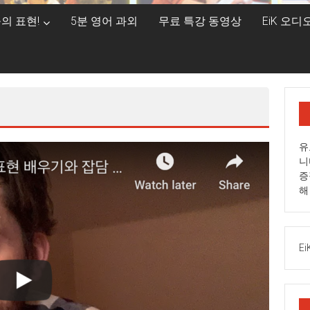
의 표현!
5분 영어 과외
무료 특강 동영상
EiK 오
유
니
증
해
Ei