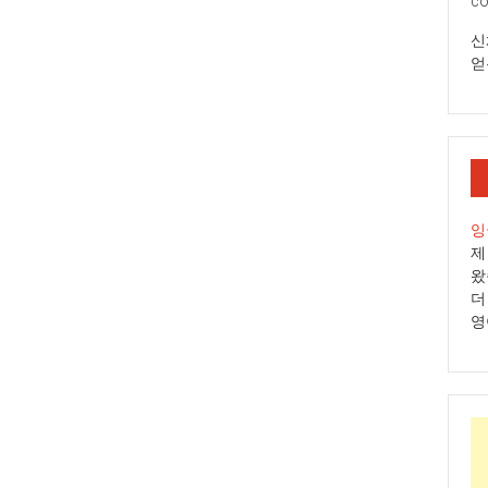
co
신
얻
잉
제
왔
더
영