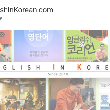
inKorean.com
 봅시다!