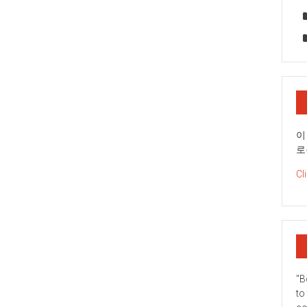
이
로
Cl
"B
to