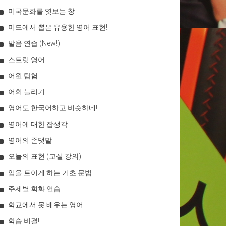
미국문화를 엿보는 창
미드에서 뽑은 유용한 영어 표현!
발음 연습 (New!)
스트릿 영어
어원 탐험
어휘 늘리기
영어도 한국어하고 비슷하네!
영어에 대한 잡생각
영어의 존댓말
오늘의 표현 (교실 강의)
입을 트이게 하는 기초 문법
주제별 회화 연습
학교에서 못 배우는 영어!
학습 비결!