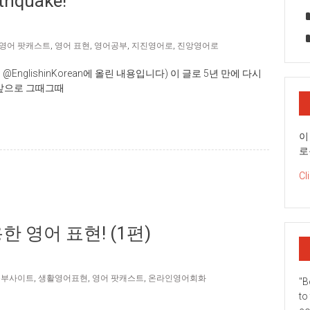
quake!
영어 팟캐스트
,
영어 표현
,
영어공부
,
지진영어로
,
진앙영어로
 @EnglishinKorean에 올린 내용입니다) 이 글로 5년 만에 다시
 앞으로 그때그때
이
로
Cl
한 영어 표현! (1편)
공부사이트
,
생활영어표현
,
영어 팟캐스트
,
온라인영어회화
"B
to