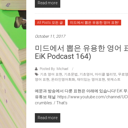
Read more
All Posts 모든 글
미드에서 뽑은 유용한 영어 표현!
October 11, 2017
미드에서 뽑은 유용한 영어 표
EiK Podcast 164)
Posted By: Michael
기초 영어 표현
,
기초문법
,
기초영어
,
마이클 엘리엇
,
무료
영어 표현
,
온라인영어회화
,
재미있는 영어표현
,
팟캐스트
예문과 방송에서 다룬 표현은 아래에 있습니다! EiK 무료 유튜브
유튜브 채널: https://www.youtube.com/channel/UCO2F
crumbles. / That’s
Read more