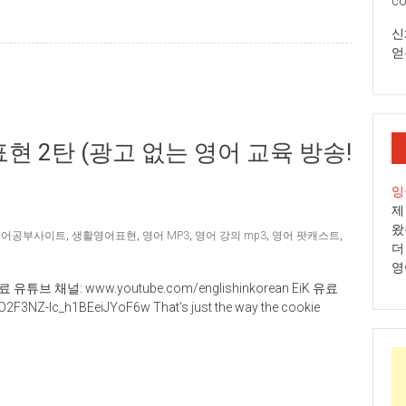
co
신
얻
현 2탄 (광고 없는 영어 교육 방송!
잉
제
왔
영어공부사이트
,
생활영어표현
,
영어 MP3
,
영어 강의 mp3
,
영어 팟캐스트
,
더
영
 채널: www.youtube.com/englishinkorean EiK 유료
3NZ-Ic_h1BEeiJYoF6w That’s just the way the cookie