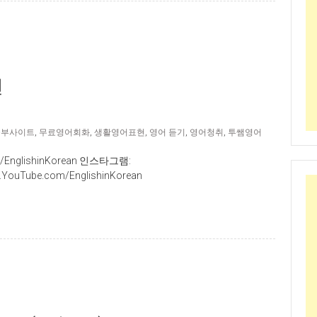
편
공부사이트
,
무료영어회화
,
생활영어표현
,
영어 듣기
,
영어청취
,
투쌤영어
EnglishinKorean 인스타그램:
YouTube.com/EnglishinKorean