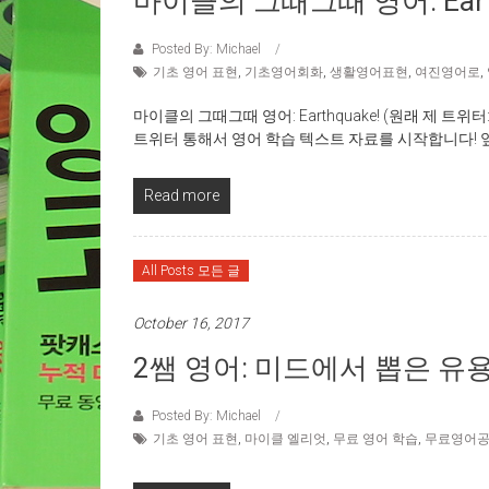
마이클의 그때그때 영어: Earth
Posted By: Michael
기초 영어 표현
,
기초영어회화
,
생활영어표현
,
여진영어로
,
마이클의 그때그때 영어: Earthquake! (원래 제 트위터:
트위터 통해서 영어 학습 텍스트 자료를 시작합니다!
Read more
All Posts 모든 글
October 16, 2017
2쌤 영어: 미드에서 뽑은 유용
Posted By: Michael
기초 영어 표현
,
마이클 엘리엇
,
무료 영어 학습
,
무료영어