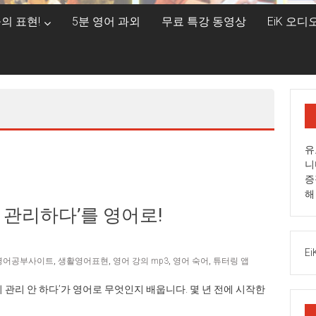
의 표현!
5분 영어 과외
무료 특강 동영상
EiK 오
유
니
증
해
기 관리하다’를 영어로!
Ei
영어공부사이트
,
생활영어표현
,
영어 강의 mp3
,
영어 숙어
,
튜터링 앱
기 관리 안 하다’가 영어로 무엇인지 배웁니다. 몇 년 전에 시작한