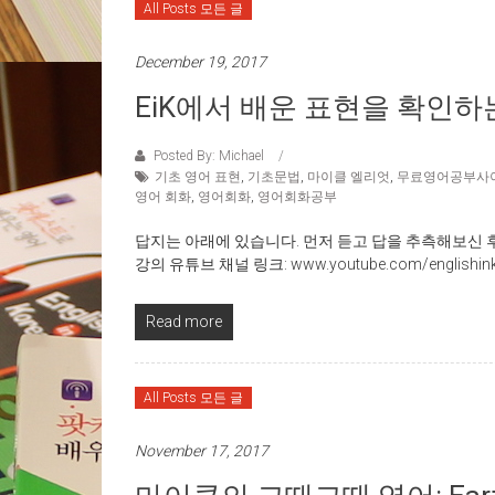
All Posts 모든 글
December 19, 2017
EiK에서 배운 표현을 확인하는 청
Posted By: Michael
기초 영어 표현
,
기초문법
,
마이클 엘리엇
,
무료영어공부사
영어 회화
,
영어회화
,
영어회화공부
답지는 아래에 있습니다. 먼저 듣고 답을 추측해보신 
강의 유튜브 채널 링크: www.youtube.com/englishinkore
Read more
All Posts 모든 글
November 17, 2017