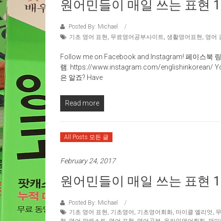
원어민들이 매일 쓰는 표현 100
Posted By: Michael
기초 영어 표현
,
무료영어공부사이트
,
생활영어표현
,
영어 
Follow me on Facebook and Instagram! 페이스북 링
램: https://www.instagram.com/englishinkorea
은 알죠? Have
Read more
All Posts 모든 글
February 24, 2017
원어민들이 매일 쓰는 표현 100
Posted By: Michael
기초 영어 표현
,
기초영어
,
기초영어회화
,
마이클 엘리엇
,
무