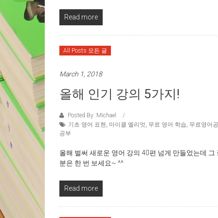
Read more
All Posts 모든 글
March 1, 2018
올해 인기 강의 5가지!
Posted By: Michael
기초 영어 표현
,
마이클 엘리엇
,
무료 영어 학습
,
무료영어
공부
올해 벌써 새로운 영어 강의 40편 넘게 만들었는데 그
분은 한 번 보세요~ ^^
Read more