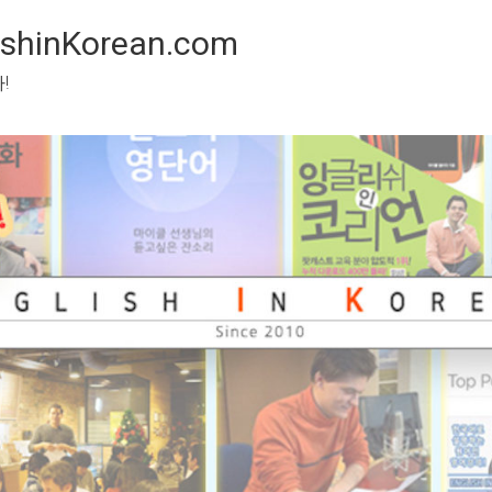
inKorean.com
 봅시다!