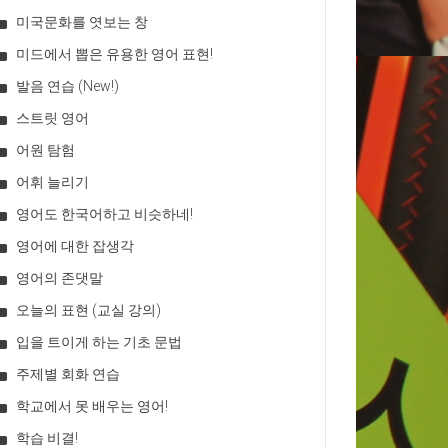
미국문화를 엿보는 창
미드에서 뽑은 유용한 영어 표현!
발음 연습 (New!)
스트릿 영어
어원 탐험
어휘 늘리기
영어도 한국어하고 비슷하네!
영어에 대한 잡생각
영어의 존댓말
오늘의 표현 (교실 강의)
입을 트이게 하는 기초 문법
주제별 회화 연습
학교에서 못 배우는 영어!
학습 비결!