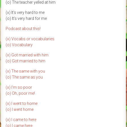
(o) The teacher yelled at him
(x) It's very hard to me
(o) It's very hard for me
Podcast about this!
(x) Vocabs or vocabularies
(o) Vocabulary
(x) Got married with him
(o) Got married to him
(x) The same with you
(o) The same as you
(x) I'm so poor
(o) Oh, poor me!
(x) I went to home
(o) I went home
(x) I came to here
(o) I came here