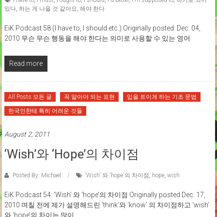
I have to
,
I must
,
I ought to
,
I should
,
I'd better
,
I'm supposed to
,
하기로 되어
있다
,
하는 게 나을 것 같아요
,
해야 한다
EiK Podcast 58 (I have to, I should etc.) Originally posted: Dec. 04,
2010 무슨 무슨 행동을 해야 한다는 의미로 사용할 수 있는 영어
Read more
All Posts 모든 글
꼭 알아야 되는 표현
입을 트이게 하는 기초 문법
한국인한테 특히 어려운 것들
August 2, 2011
‘Wish’와 ‘hope’의 차이점
Posted By: Michael
'Wish' 와 'hope'의 차이점
,
hope
,
wish
EiK Podcast 54: ‘Wish’ 와 ‘hope’의 차이점 Originally posted Dec. 17,
2010 며칠 전에 제가 설명해드린 ‘think’와 ‘know’ 의 차이점하고 ‘wish’
와 ‘hope’의 차이는 많이