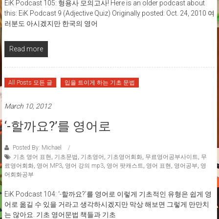
EiK Podcast 105: 형용사 모의고사! Here is an older podcast about
this: EiK Podcast 9 (Adjective Quiz) Originally posted: Oct. 24, 2010 여
러분도 아시겠지만 한국의 영어
Read more
All Posts 모든 글
입을 트이게 하는 기초 문법
March 10, 2012
‘-할까요?’를 영어로
Posted By: Michael
기초 영어 표현
,
기초문법
,
기초영어
,
기초영어회화
,
무료영어공부사이트
,
무
료영어회화
,
영어 MP3
,
영어 강의 mp3
,
영어 팟캐스트
,
영어 표현
,
영어공부
,
영
어회화공부
EiK Podcast 104: ‘-할까요?’를 영어로 이렇게 기초적인 유형은 쉽게 영
어로 옮길 수 있을 거라고 생각하시겠지만 막상 해보면 그렇게 만만치
는 않아요. 기초 영어문법 책들과 기초