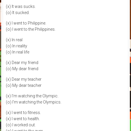
(x) It was sucks.
(o) It sucked.
(x) I went to Philippine.
(o) I went to the Philippines.
(x) In real
(o) In reality
(o) In real life
(x) Dear my friend
(o) My dear friend
(x) Dear my teacher
(o) My dear teacher
(x) I'm watching the Olympic.
(o) I'm watching the Olympics.
(x) I went to fitness.
(x) I went to health.
(o) I worked out.