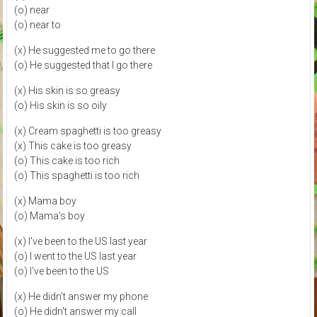
(o) near
(o) near to
(x) He suggested me to go there
(o) He suggested that I go there
(x) His skin is so greasy
(o) His skin is so oily
(x) Cream spaghetti is too greasy
(x) This cake is too greasy
(o) This cake is too rich
(o) This spaghetti is too rich
(x) Mama boy
(o) Mama's boy
(x) I've been to the US last year
(o) I went to the US last year
(o) I've been to the US
(x) He didn't answer my phone
(o) He didn't answer my call