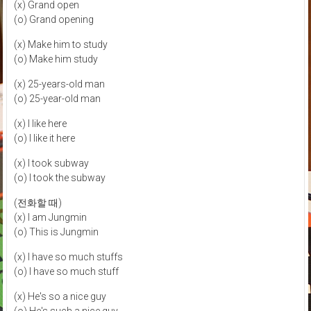
(x) Grand open
(o) Grand opening
(x) Make him to study
(o) Make him study
(x) 25-years-old man
(o) 25-year-old man
(x) I like here
(o) I like it here
(x) I took subway
(o) I took the subway
(전화할 때)
(x) I am Jungmin
(o) This is Jungmin
(x) I have so much stuffs
(o) I have so much stuff
(x) He's so a nice guy