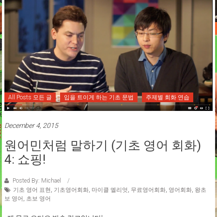
All Posts 모든 글
입을 트이게 하는 기초 문법
주제별 회화 연습
December 4, 2015
원어민처럼 말하기 (기초 영어 회화)
4: 쇼핑!
Posted By: Michael
기초 영어 표현
,
기초영어회화
,
마이클 엘리엇
,
무료영어회화
,
영어회화
,
왕초
보 영어
,
초보 영어