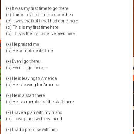
(x) It was my first time to go there
(x) This is my first time to come here
(o) It was the first time I had gone there
(o) This is my first time here
(o) This is the first time I've been here
(x) He praised me
(o) He complimented me
(x) Even I go there, ...
(o) Even if I go there, ...
(x) He is leaving to America
(o) He is leaving for America
(x) He is a staff there
(o) He is a member of the staff there
(x) I have a plan with my friend
(o) I have plans with my friend
(x) I had a promise with him