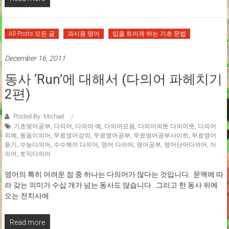
All Posts 모든 글
과시용 영어
입을 트이게 하는 기초 문법
December 16, 2011
동사 ‘run’에 대해서 (다의어 파헤치기
2편)
Posted By: Michael
기초영어공부
,
다의어
,
다의어 예
,
다의어모음
,
다의어의뜻 다의어뜻
,
다의어
의예
,
동음이의어
,
무료영어강의
,
무료영어공부
,
무료영어공부사이트
,
무료영어
듣기
,
수능다의어
,
수수께끼 다의어
,
영어 다의어
,
영어공부
,
영어단어다의어
,
이
의어
,
토익다의어
영어의 특히 어려운 점 중 하나는 다의어가 많다는 것입니다. 문맥에 따
라 갖는 의미가 수십 개가 넘는 동사도 많습니다. 그리고 한 동사 뒤에
오는 전치사에
Read more