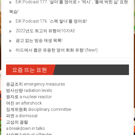
EiK Podcast 177: ‘설마’를 영어로 + ‘역시’ , ‘틀에 박힌 삶’ 표현
복습!
EiK Podcast 176: ‘스펙 쌓다’를 영어로!
2022년도 최고의 유행어10가지!
광고 없는 방송 재생 목록!
미드에서 뽑은 유용한 영어 회화 유형! (New!)
요즘 뜨는 표현
응급조치 emergency measures
방사선량 radiation levels
원자로 a nuclear reactor
여진 an aftershock
징계위원회 disciplinary committee
파면 a dismissal
교섭의 결렬
a breakdown in talks
상습범 habitual offender