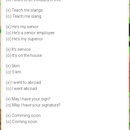
(x) Teach me slangs
(o) Teach me slang
(x) He's my senior
(o) He's a senior employee
(o) He's my superior
(x) It's service
(o) It's on the house
(x) 5km
(o) 5 km
(x) I went to abroad
(o) I went abroad
(x) May I have your sign?
(o) May I have your signature?
(x) Comming soon
(o) Coming soon