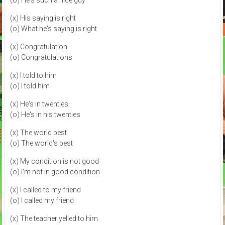
(o) He's such a nice guy
(x) His saying is right
(o) What he's saying is right
(x) Congratulation
(o) Congratulations
(x) I told to him
(o) I told him
(x) He's in twenties
(o) He's in his twenties
(x) The world best
(o) The world's best
(x) My condition is not good
(o) I'm not in good condition
(x) I called to my friend
(o) I called my friend
(x) The teacher yelled to him