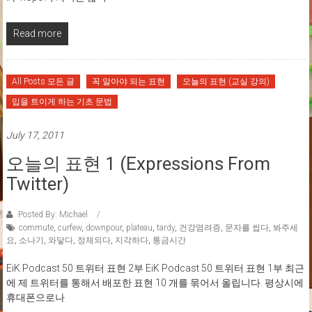
Read more
All Posts 모든 글
꼭 알아야 되는 표현
오늘의 표현 (교실 강의)
입을 트이게 하는 기초 문법
July 17, 2011
오늘의 표현 1 (Expressions From
Twitter)
Posted By: Michael
commute
,
curfew
,
downpour
,
plateau
,
tardy
,
건강염려증
,
문자를 씹다
,
봐주세
요
,
소나기
,
와닿다
,
정체되다
,
지각하다
,
통금시간
EiK Podcast 50 트위터 표현 2부 EiK Podcast 50 트위터 표현 1부 최근
에 제 트위터를 통해서 배포한 표현 10 개를 묶어서 올립니다. 평상시에
휴대폰으로나