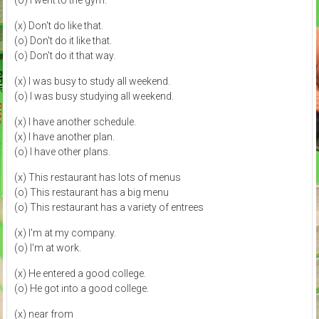
(o) I went to the gym.
(x) Don't do like that.
(o) Don't do it like that.
(o) Don't do it that way.
(x) I was busy to study all weekend.
(o) I was busy studying all weekend.
(x) I have another schedule.
(x) I have another plan.
(o) I have other plans.
(x) This restaurant has lots of menus
(o) This restaurant has a big menu
(o) This restaurant has a variety of entrees
(x) I'm at my company.
(o) I'm at work.
(x) He entered a good college.
(o) He got into a good college.
(x) near from