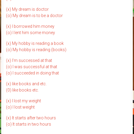
(x) My dream is doctor
(o) My dream is to be a doctor
(x) I borrowed him money
(o) I lent him some money
(x) My hobby is reading a book
(o) My hobby is reading (books)
(x) I'm successed at that
(o) I was successful at that
(o) I succeeded in doing that
(x) like books and etc.
(0) like books etc.
(x) I lost my weight
(o) I lost weight
(x) It starts after two hours
(o) It starts in two hours