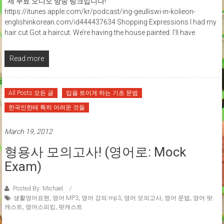
제 무료 오디오 방송 링크입니다!
https://itunes.apple.com/kr/podcast/ing-geulliswi-in-kolieon-
englishinkorean.com/id444437634 Shopping Expressions I had my
hair cut Got a haircut. We’re having the house painted. I’ll have
Read more
All Posts 모든 글
입을 트이게 하는 기초 문법
한국인한테 특히 어려운 것들
March 19, 2012
형용사 모의고사! (영어로: Mock
Exam)
Posted By: Michael
생활영어표현
,
영어 MP3
,
영어 강의 mp3
,
영어 모의고사
,
영어 문법
,
영어 팟
캐스트
,
영어스피킹
,
팟캐스트