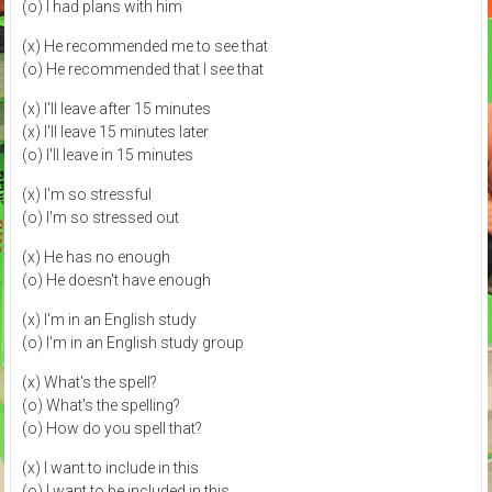
(o) I had plans with him
(x) He recommended me to see that
(o) He recommended that I see that
(x) I'll leave after 15 minutes
(x) I'll leave 15 minutes later
(o) I'll leave in 15 minutes
(x) I'm so stressful
(o) I'm so stressed out
(x) He has no enough
(o) He doesn't have enough
(x) I'm in an English study
(o) I'm in an English study group
(x) What's the spell?
(o) What's the spelling?
(o) How do you spell that?
(x) I want to include in this
(o) I want to be included in this