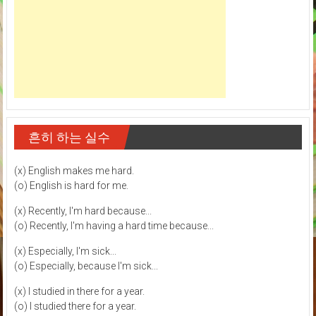
흔히 하는 실수
(x) English makes me hard.
(o) English is hard for me.
(x) Recently, I'm hard because...
(o) Recently, I'm having a hard time because...
(x) Especially, I'm sick...
(o) Especially, because I'm sick...
(x) I studied in there for a year.
(o) I studied there for a year.