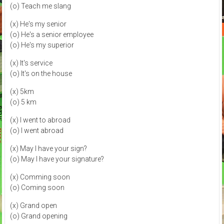
(o) Teach me slang
(x) He's my senior
(o) He's a senior employee
(o) He's my superior
(x) It's service
(o) It's on the house
(x) 5km
(o) 5 km
(x) I went to abroad
(o) I went abroad
(x) May I have your sign?
(o) May I have your signature?
(x) Comming soon
(o) Coming soon
(x) Grand open
(o) Grand opening