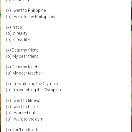
(x) I went to Philippine.
(o) I went to the Philippines.
(x) In real
(o) In reality
(o) In real life
(x) Dear my friend
(o) My dear friend
(x) Dear my teacher
(o) My dear teacher
(x) I'm watching the Olympic.
(o) I'm watching the Olympics.
(x) I went to fitness.
(x) I went to health.
(o) I worked out.
(o) I went to the gym.
(x) Don't do like that.