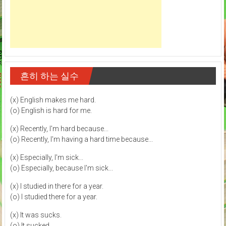
흔히 하는 실수
(x) English makes me hard.
(o) English is hard for me.
(x) Recently, I'm hard because...
(o) Recently, I'm having a hard time because...
(x) Especially, I'm sick...
(o) Especially, because I'm sick...
(x) I studied in there for a year.
(o) I studied there for a year.
(x) It was sucks.
(o) It sucked.