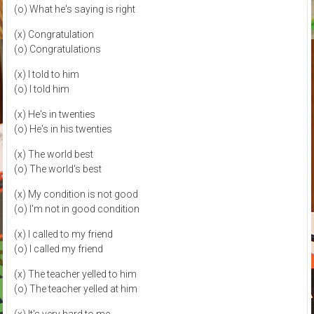
(o) What he's saying is right
(x) Congratulation
(o) Congratulations
(x) I told to him
(o) I told him
(x) He's in twenties
(o) He's in his twenties
(x) The world best
(o) The world's best
(x) My condition is not good
(o) I'm not in good condition
(x) I called to my friend
(o) I called my friend
(x) The teacher yelled to him
(o) The teacher yelled at him
(x) It's very hard to me