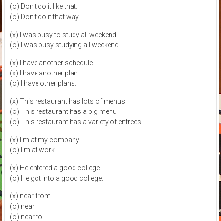
(o) Don't do it like that.
(o) Don't do it that way.
(x) I was busy to study all weekend.
(o) I was busy studying all weekend.
(x) I have another schedule.
(x) I have another plan.
(o) I have other plans.
(x) This restaurant has lots of menus
(o) This restaurant has a big menu
(o) This restaurant has a variety of entrees
(x) I'm at my company.
(o) I'm at work.
(x) He entered a good college.
(o) He got into a good college.
(x) near from
(o) near
(o) near to