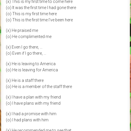
(x) This is my first time to come here
(o) It was the first time I had gone there
(o) This is my first time here
(o) This is the first time I've been here
(x) He praised me
(o) He complimented me
(x) Even I go there, ...
(o) Even if I go there, ...
(x) He is leaving to America
(o) He is leaving for America
(x) He is a staff there
(o) He is a member of the staff there
(x) I have a plan with my friend
(o) I have plans with my friend
(x) I had a promise with him
(o) I had plans with him
(x) He recommended me to see that