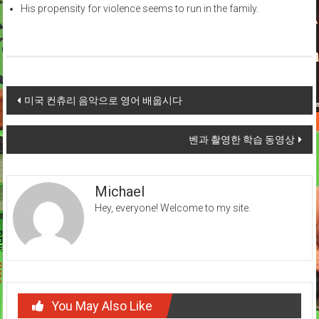
His propensity for violence seems to run in the family.
Post
미국 컨츄리 음악으로 영어 배웁시다
navigation
벤과 촬영한 학습 동영상
Michael
Hey, everyone! Welcome to my site.
You May Also Like