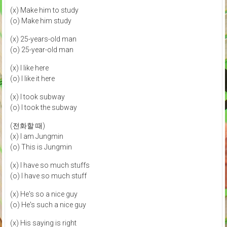
(x) Make him to study
(o) Make him study
(x) 25-years-old man
(o) 25-year-old man
(x) I like here
(o) I like it here
(x) I took subway
(o) I took the subway
(전화할 때)
(x) I am Jungmin
(o) This is Jungmin
(x) I have so much stuffs
(o) I have so much stuff
(x) He's so a nice guy
(o) He's such a nice guy
(x) His saying is right