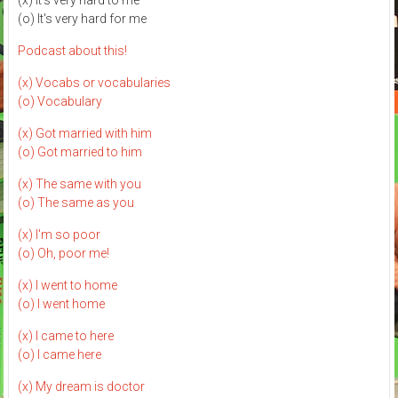
(o) It's very hard for me
Podcast about this!
(x) Vocabs or vocabularies
(o) Vocabulary
(x) Got married with him
(o) Got married to him
(x) The same with you
(o) The same as you
(x) I'm so poor
(o) Oh, poor me!
(x) I went to home
(o) I went home
(x) I came to here
(o) I came here
(x) My dream is doctor