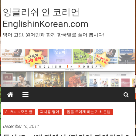
Skip
to
잉글리쉬 인 코리언
content
EnglishinKorean.com
영어 고민, 원어민과 함께 한국말로 풀어 봅시다!
All Posts 모든 글
과시용 영어
입을 트이게 하는 기초 문법
December 16, 2011