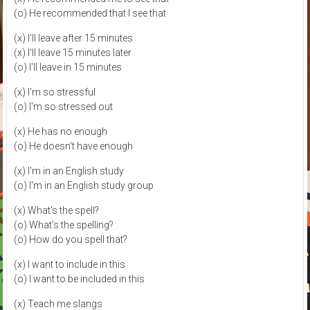
(o) He recommended that I see that
(x) I'll leave after 15 minutes
(x) I'll leave 15 minutes later
(o) I'll leave in 15 minutes
(x) I'm so stressful
(o) I'm so stressed out
(x) He has no enough
(o) He doesn't have enough
(x) I'm in an English study
(o) I'm in an English study group
(x) What's the spell?
(o) What's the spelling?
(o) How do you spell that?
(x) I want to include in this
(o) I want to be included in this
(x) Teach me slangs