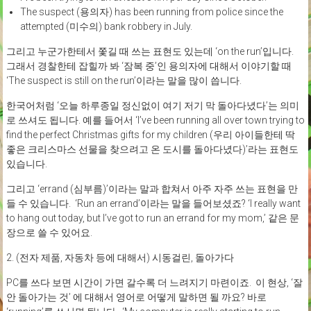
The suspect (용의자) has been running from police since the
attempted (미수의) bank robbery in July.
그리고 누군가한테서 쫓길 때 쓰는 표현도 있는데 ‘on the run’입니다.
그래서 경찰한테 잡힐까 봐 ‘잠복 중’인 용의자에 대해서 이야기할 때
‘The suspect is still on the run’이라는 말을 많이 씁니다.
한국어처럼 ‘오늘 하루종일 정신없이 여기 저기 막 돌아다녔다’는 의미
로 쓰셔도 됩니다. 예를 들어서 ‘I’ve been running all over town trying to
find the perfect Christmas gifts for my children (우리 아이들한테 딱
좋은 크리스마스 선물을 찾으려고 온 도시를 돌아다녔다)’라는 표현도
있습니다.
그리고 ‘errand (심부름)’이라는 말과 합쳐서 아주 자주 쓰는 표현을 만
들 수 있습니다. ‘Run an errand’이라는 말을 들어보셨죠? ‘I really want
to hang out today, but I’ve got to run an errand for my mom,’ 같은 문
장으로 쓸 수 있어요.
2. (전자 제품, 자동차 등에 대해서) 시동걸린, 돌아가다
PC를 쓰다 보면 시간이 가면 갈수록 더 느려지기 마련이죠. 이 현상, ‘잘
안 돌아가는 것’ 에 대해서 영어로 어떻게 말하면 될 까요? 바로