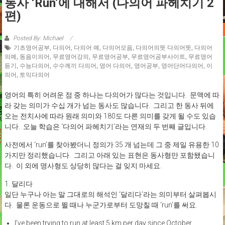
동사 ‘run’에 대해서 (다의어 파헤치기 2
편)
Posted By: Michael
기초영어공부
,
다의어
,
다의어 예
,
다의어모음
,
다의어의뜻 다의어뜻
,
다의어
의예
,
동음이의어
,
무료영어강의
,
무료영어공부
,
무료영어공부사이트
,
무료영어
듣기
,
수능다의어
,
수수께끼 다의어
,
영어 다의어
,
영어공부
,
영어단어다의어
,
이
의어
,
토익다의어
영어의 특히 어려운 점 중 하나는 다의어가 많다는 것입니다. 문맥에 따
라 갖는 의미가 수십 개가 넘는 동사도 많습니다. 그리고 한 동사 뒤에
오는 전치사에 따라 원래 의미와 180도 다른 의미를 갖게 될 수도 있습
니다. 오늘 학습은 ‘다의어 파헤치기’라는 연재의 두 번째 글입니다.
사전에서 ‘run’를 찾아봤더니 정의가 35 개 넘는데 그 중 제일 유용한 10
가지만 정리했습니다. 그리고 아래 있는 표현은 동사형만 포함됐습니
다. 이 외에 명사형도 상당히 많다는 걸 잊지 마세요.
1. 달리다
일단 누구나 아는 말 그대로의 해석인 ‘달리다’라는 의미부터 살펴봅시
다. 물론 운동으로 뛸 때나 누군가로부터 도망칠 때 ‘run’를 써요.
I’ve been trying to run at least 5 km per day since October.