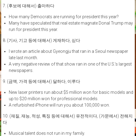
7. (후보에 대해서) 출마하다
How many Democrats are running for president this year?
Many have speculated that real estate magnate Donal Trump may
run for president this year.
8. (기사, 기고 등에 대해서) 게재하다, 싣다
I wrote an article about Gyeongju that ran in a Seoul newspaper
late last month.
A very negative review of that show ran in one of the U.S.’s largest
newspapers.
9. (금액, 가격 등에 대해서) 달하다, 이루다
New laser printers run about $5 million won for basic models and
up to $20 million won for professional models.
A refurbished iPhone will run you about 100,000 won.
10. (재질, 재능, 적성, 특징 등에 대해서) 유전적이다, (가문에서) 전해지
다
Musical talent does not run in my family.