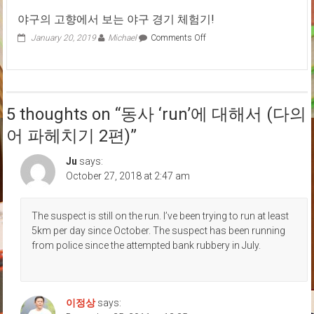
하
드
야구의 고향에서 보는 야구 경기 체험기!
기!
에
(기
서
on
January 20, 2019
Michael
Comments Off
초
뽑
야
영
은
구
어
유
의
회
용
고
화)
한
향
3
5 thoughts on “
동사 ‘run’에 대해서 (다의
영
에
편:
어
서
어 파헤치기 2편)
”
가
표
보
족
현
는
Ju
says:
4
야
탄
October 27, 2018 at 2:47 am
구
(광
경
고
기
없
체
The suspect is still on the run. I’ve been trying to run at least
는
험
5km per day since October. The suspect has been running
영
기!
from police since the attempted bank rubbery in July.
어
교
육
방
송!
이정상
says:
EiK