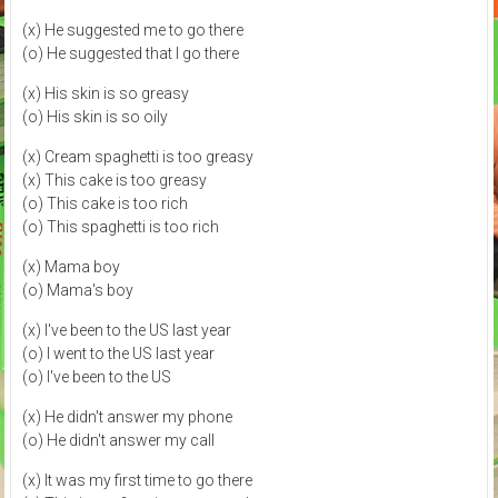
(x) He suggested me to go there
(o) He suggested that I go there
(x) His skin is so greasy
(o) His skin is so oily
(x) Cream spaghetti is too greasy
(x) This cake is too greasy
(o) This cake is too rich
(o) This spaghetti is too rich
(x) Mama boy
(o) Mama's boy
(x) I've been to the US last year
(o) I went to the US last year
(o) I've been to the US
(x) He didn't answer my phone
(o) He didn't answer my call
(x) It was my first time to go there