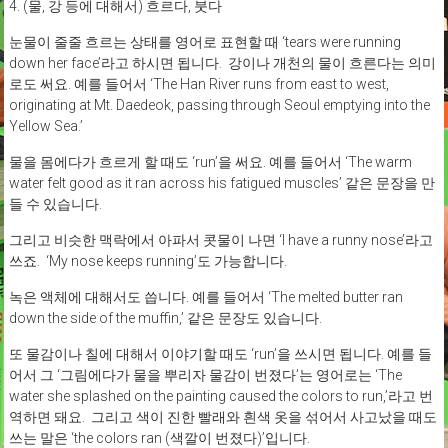
4. (물, 강 등에 대해서) 흐르다, 붓다
눈물이 줄줄 흐르는 상태를 영어로 표현할 때 ‘tears were running
down her face’라고 하시면 됩니다. 강이나 개천의 물이 흐른다는 의미
로도 써요. 예를 들어서 ‘The Han River runs from east to west,
originating at Mt. Daedeok, passing through Seoul emptying into the
Yellow Sea.’
물을 몸에다가 흐르게 할 때도 ‘run’을 써요. 예를 들어서 ‘The warm
water felt good as it ran across his fatigued muscles’ 같은 문장을 만
들 수 있습니다.
그리고 비슷한 맥락에서 아파서 콧물이 나면 ‘I have a runny nose’라고
쓰죠. ‘My nose keeps running’도 가능합니다.
녹은 액체에 대해서도 씁니다. 예를 들어서 ‘The melted butter ran
down the side of the muffin,’ 같은 문장도 있습니다.
또 물감이나 칠에 대해서 이야기할 때도 ‘run’을 쓰시면 됩니다. 예를 들
어서 그 ‘그림에다가 물을 뿌리자 물감이 번졌다’는 영어로는 ‘The
water she splashed on the painting caused the colors to run,’라고 번
역하면 돼요. 그리고 색이 진한 빨래와 흰색 옷을 섞어서 사고났을 때도
쓰는 말은 ‘the colors ran (색깔이 번졌다)’입니다.