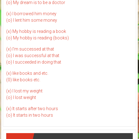
(o) My dream is to be a doctor
(x) I borrowed him money
(o) I lent him some money
(x) My hobby is reading a book
(o) My hobby is reading (books)
(x) I'm successed at that
(o) I was successful at that
(o) I succeeded in doing that
(x) like books and etc.
(0) like books etc.
(x) I lost my weight
(o) I lost weight
(x) It starts after two hours
(o) It starts in two hours
Links