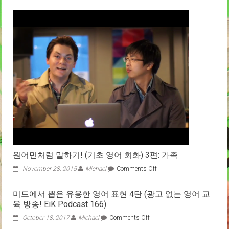
원어민처럼 말하기! (기초 영어 회화) 3편: 가족
on
November 28, 2015
Michael
Comments Off
원
어
미드에서 뽑은 유용한 영어 표현 4탄 (광고 없는 영어 교
민
육 방송! EiK Podcast 166)
처
럼
on
October 18, 2017
Michael
Comments Off
말
미