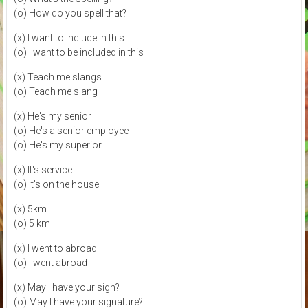
(o) How do you spell that?
(x) I want to include in this
(o) I want to be included in this
(x) Teach me slangs
(o) Teach me slang
(x) He's my senior
(o) He's a senior employee
(o) He's my superior
(x) It's service
(o) It's on the house
(x) 5km
(o) 5 km
(x) I went to abroad
(o) I went abroad
(x) May I have your sign?
(o) May I have your signature?