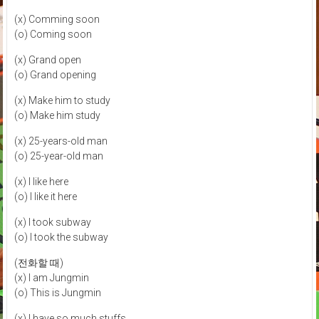
(x) Comming soon
(o) Coming soon
(x) Grand open
(o) Grand opening
(x) Make him to study
(o) Make him study
(x) 25-years-old man
(o) 25-year-old man
(x) I like here
(o) I like it here
(x) I took subway
(o) I took the subway
(전화할 때)
(x) I am Jungmin
(o) This is Jungmin
(x) I have so much stuffs