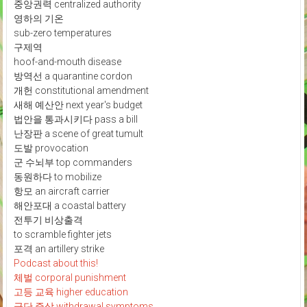
중앙권력 centralized authority
영하의 기온
sub-zero temperatures
구제역
hoof-and-mouth disease
방역선 a quarantine cordon
개헌 constitutional amendment
새해 예산안 next year's budget
법안을 통과시키다 pass a bill
난장판 a scene of great tumult
도발 provocation
군 수뇌부 top commanders
동원하다 to mobilize
항모 an aircraft carrier
해안포대 a coastal battery
전투기 비상출격
to scramble fighter jets
포격 an artillery strike
Podcast about this!
체벌 corporal punishment
고등 교육 higher education
금단 증상 withdrawal symptoms