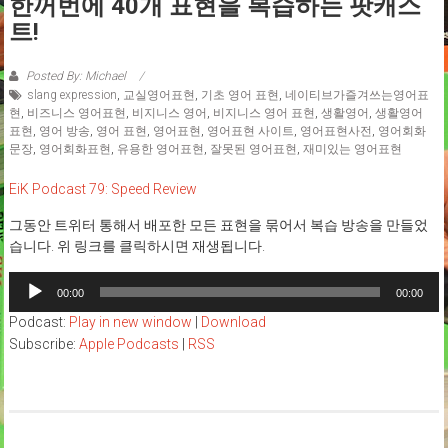
한꺼번에 40개 표현을 복습하는 팟캐스
트!
Posted By: Michael
slang expression
,
교실영어표현
,
기초 영어 표현
,
네이티브가즐겨쓰는영어표
현
,
비즈니스 영어표현
,
비지니스 영어
,
비지니스 영어 표현
,
생활영어
,
생활영어
표현
,
영어 방송
,
영어 표현
,
영어표현
,
영어표현 사이트
,
영어표현사전
,
영어회화
문장
,
영어회화표현
,
유용한 영어표현
,
잘못된 영어표현
,
재미있는 영어표현
EiK Podcast 79: Speed Review
그동안 트위터 통해서 배포한 모든 표현을 묶어서 복습 방송을 만들었
습니다. 위 링크를 클릭하시면 재생됩니다.
Audio
00:00
00:00
Player
Podcast:
Play in new window
|
Download
Subscribe:
Apple Podcasts
|
RSS