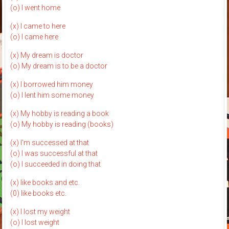
(o) I went home
(x) I came to here
(o) I came here
(x) My dream is doctor
(o) My dream is to be a doctor
(x) I borrowed him money
(o) I lent him some money
(x) My hobby is reading a book
(o) My hobby is reading (books)
(x) I'm successed at that
(o) I was successful at that
(o) I succeeded in doing that
(x) like books and etc.
(0) like books etc.
(x) I lost my weight
(o) I lost weight