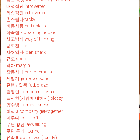
내성적인 introverted
외향적인 extroverted
촌스럽다 tacky
비몽사몽 half asleep
하숙집 a boarding house
사고방식 way of thinking
공회전 idle
사채업자 loan shark
규모 scope
격차 margin
잡동사니 paraphernalia
게임기game console
유행 / 열풍 fad, craze
컴맹인 computer illiterate
느끼한(사람에 대해서) sleazy
향수병 homesickness
회식 a company get-together
미루다 to put off
무단 횡단 jaywalking
무단 투기 littering
유족 the bereaved (family)