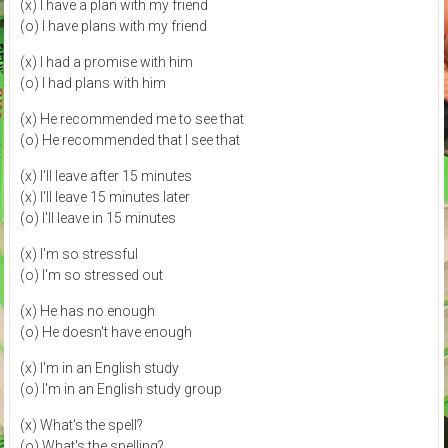
(x) I have a plan with my friend
(o) I have plans with my friend
(x) I had a promise with him
(o) I had plans with him
(x) He recommended me to see that
(o) He recommended that I see that
(x) I'll leave after 15 minutes
(x) I'll leave 15 minutes later
(o) I'll leave in 15 minutes
(x) I'm so stressful
(o) I'm so stressed out
(x) He has no enough
(o) He doesn't have enough
(x) I'm in an English study
(o) I'm in an English study group
(x) What's the spell?
(o) What's the spelling?