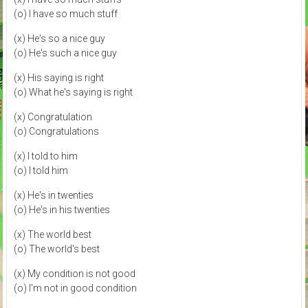
(o) I have so much stuff
(x) He's so a nice guy
(o) He's such a nice guy
(x) His saying is right
(o) What he's saying is right
(x) Congratulation
(o) Congratulations
(x) I told to him
(o) I told him
(x) He's in twenties
(o) He's in his twenties
(x) The world best
(o) The world's best
(x) My condition is not good
(o) I'm not in good condition