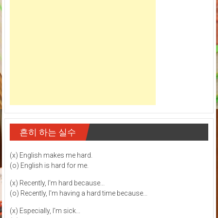
흔히 하는 실수
(x) English makes me hard.
(o) English is hard for me.
(x) Recently, I'm hard because...
(o) Recently, I'm having a hard time because...
(x) Especially, I'm sick...