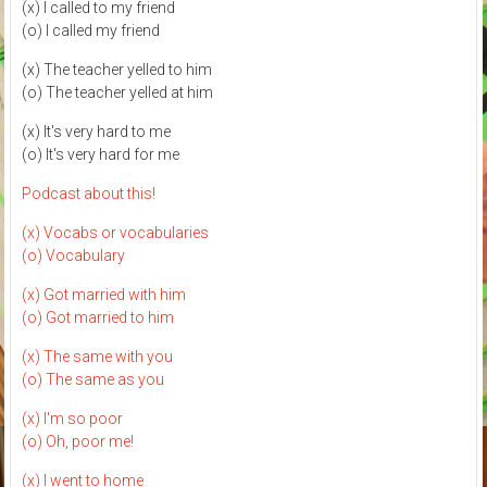
(x) I called to my friend
(o) I called my friend
(x) The teacher yelled to him
(o) The teacher yelled at him
(x) It's very hard to me
(o) It's very hard for me
Podcast about this!
(x) Vocabs or vocabularies
(o) Vocabulary
(x) Got married with him
(o) Got married to him
(x) The same with you
(o) The same as you
(x) I'm so poor
(o) Oh, poor me!
(x) I went to home