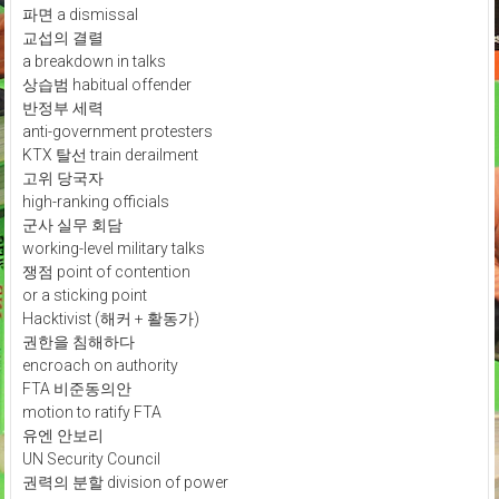
파면 a dismissal
교섭의 결렬
a breakdown in talks
상습범 habitual offender
반정부 세력
anti-government protesters
KTX 탈선 train derailment
고위 당국자
high-ranking officials
군사 실무 회담
working-level military talks
쟁점 point of contention
or a sticking point
Hacktivist (해커 + 활동가)
권한을 침해하다
encroach on authority
FTA 비준동의안
motion to ratify FTA
유엔 안보리
UN Security Council
권력의 분할 division of power