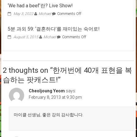
로
‘We had a beef’란? Live Show!
라
도
on
May 3, 2022
Michael
Comments Off
주
‘We
도
had
5분 과외 59: ‘결혼하다’를 재미있는 숙어로!
인
a
덴
beef’란?
on
August 5, 2015
Michael
Comments Off
버
Live
5
의
Show!
분
의
과
사
외
당
59:
을
2 thoughts on “
한꺼번에 40개 표현을 복
‘결
같
혼
습하는 팟캐스트!
”
이
하
구
다’를
경
Cheoljoung Yeom
says:
재
해
February 8, 2013 at 9:30 pm
미
볼
있
까
는
요?
숙
마이클 선생님, 좋은 강의 감사합니다.
^^
어
로!