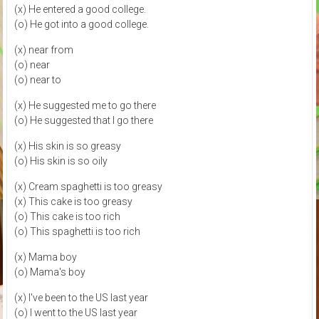
(x) He entered a good college.
(o) He got into a good college.
(x) near from
(o) near
(o) near to
(x) He suggested me to go there
(o) He suggested that I go there
(x) His skin is so greasy
(o) His skin is so oily
(x) Cream spaghetti is too greasy
(x) This cake is too greasy
(o) This cake is too rich
(o) This spaghetti is too rich
(x) Mama boy
(o) Mama's boy
(x) I've been to the US last year
(o) I went to the US last year