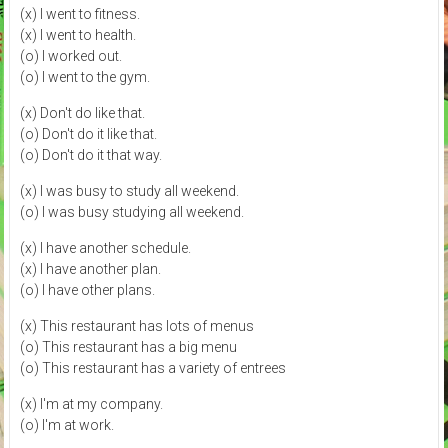
(x) I went to fitness.
(x) I went to health.
(o) I worked out.
(o) I went to the gym.
(x) Don't do like that.
(o) Don't do it like that.
(o) Don't do it that way.
(x) I was busy to study all weekend.
(o) I was busy studying all weekend.
(x) I have another schedule.
(x) I have another plan.
(o) I have other plans.
(x) This restaurant has lots of menus
(o) This restaurant has a big menu
(o) This restaurant has a variety of entrees
(x) I'm at my company.
(o) I'm at work.