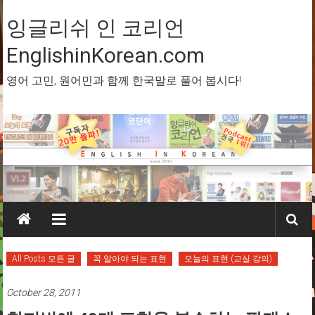
Skip
to
잉글리쉬 인 코리언
content
EnglishinKorean.com
영어 고민, 원어민과 함께 한국말로 풀어 봅시다!
All Posts 모든 글
꼭 알아야 되는 표현
오늘의 표현 (교실 강의)
October 28, 2011