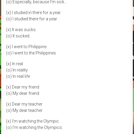
(o) Especially, because I'm sick...
(x) I studied in there for a year.
(o) I studied there for a year.
(x) It was sucks.
(o) It sucked.
(x) I went to Philippine.
(o) I went to the Philippines.
(x) In real
(o) In reality
(o) In real life
(x) Dear my friend
(o) My dear friend
(x) Dear my teacher
(o) My dear teacher
(x) I'm watching the Olympic.
(o) I'm watching the Olympics.