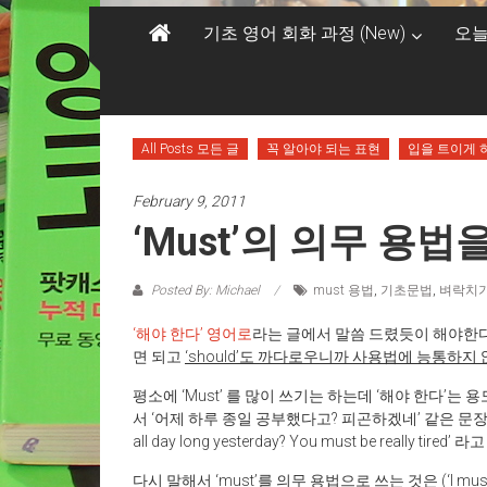
기초 영어 회화 과정 (New)
오늘
All Posts 모든 글
꼭 알아야 되는 표현
입을 트이게 
February 9, 2011
‘Must’의 의무 용
Posted By: Michael
must 용법
,
기초문법
,
벼락치
‘해야 한다’ 영어로
라는 글에서 말씀 드렸듯이 해야한다는 의
면 되고
‘should’도 까다로우니까 사용법에 능통하지
평소에 ‘Must’ 를 많이 쓰기는 하는데 ‘해야 한다’는
서 ‘어제 하루 종일 공부했다고? 피곤하겠네’ 같은 문장에서 내 짐작
all day long yesterday? You must be really tire
다시 말해서 ‘must’를 의무 용법으로 쓰는 것은 (‘I mu