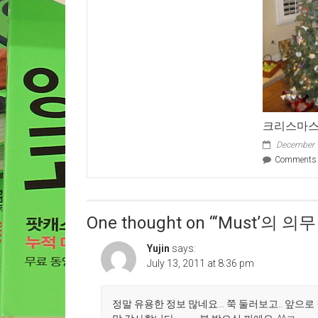
익
어
휘
시
험
답
지
1
단
크리스마스
계
(어
December 
휘)
Comments 
One thought on “
‘Must’의 
Yujin
says:
July 13, 2011 at 8:36 pm
정말 유용한 정보 많네요… 쭉 둘러보고.. 앞으로 