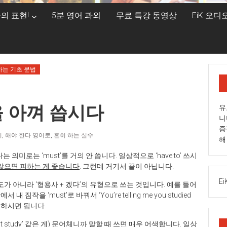
의 표현!
5분 영어 과외
무료 특강 동영상
EiK 오
하는 기초 문법
법을 아껴 씁시다
유
니
증
기
,
해야 한다 영어로
,
흔히 하는 실수
해
미로는 ‘must’를 거의 안 씁니다. 일상적으로 ‘have to’ 쓰시
 않으면 피하는 게 좋습니다
. 그런데 거기서 끝이 아닙니다.
Ei
 용도가 아니라 ‘형용사 + 겠다’의 유형으로 쓰는 것입니다. 예를 들어
을 ‘must’로 바꿔서 ‘You’re telling me you studied
d’ 라고 하시면 됩니다.
st study’ 같은 게) 문어체니까 말할 때 쓰면 매우 어색합니다. 일상