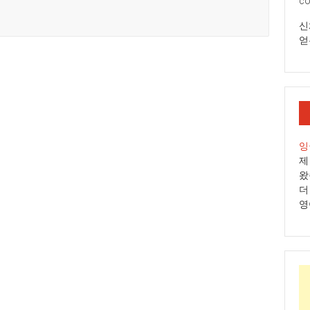
co
핑!
신
얻
잉
제
왔
더
영