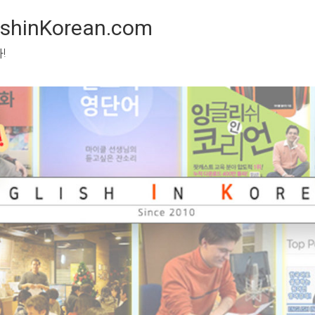
inKorean.com
 봅시다!