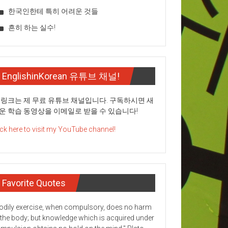
한국인한테 특히 어려운 것들
흔히 하는 실수!
EnglishinKorean 유튜브 채널!
 링크는 제 무료 유튜브 채널입니다. 구독하시면 새
운 학습 동영상을 이메일로 받을 수 있습니다!
ick here to visit my YouTube channel!
Favorite Quotes
odily exercise, when compulsory, does no harm
 the body; but knowledge which is acquired under