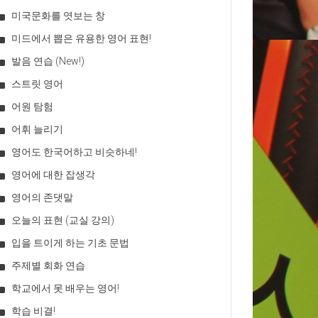
미국문화를 엿보는 창
미드에서 뽑은 유용한 영어 표현!
발음 연습 (New!)
스트릿 영어
어원 탐험
어휘 늘리기
영어도 한국어하고 비슷하네!
영어에 대한 잡생각
영어의 존댓말
오늘의 표현 (교실 강의)
입을 트이게 하는 기초 문법
주제별 회화 연습
학교에서 못 배우는 영어!
학습 비결!