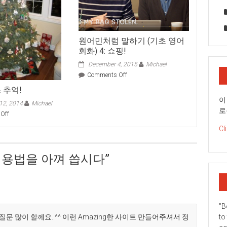
원어민처럼 말하기 (기초 영어
회화) 4: 쇼핑!
December 4, 2015
Michael
on
Comments Off
원
 추억!
어
이
민
12, 2014
Michael
로
처
on
Off
럼
크
Cl
말
리
하
스
기
마
의무 용법을 아껴 씁시다
”
(기
스
초
추
영
억!
어
회
화)
"B
4:
질문 많이 할께요..^^ 이런 Amazing한 사이트 만들어주셔서 정
to
쇼