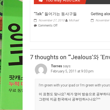
“Talk” 들어가는 동사구들
Getting al
November 27, 2010
Michael
November 
on
Comments Off
“Talk”
들
어
가
는
동
7 thoughts on “
‘Jealous’와 ‘
사
구
들
Torres
says:
February 5, 2011 at 9:03 pm
I’m green with your ipad or I’m green with your
이 표현도 맞나요? 제가 영어 방송으로 공부하다가
그런데 지금 한국에서 공부만하시나요?^^