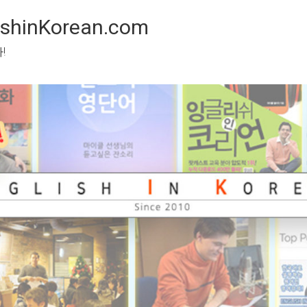
inKorean.com
 봅시다!