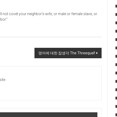
l not covet your neighbor’s wife, or male or female slave, or
bor.”
영어에 대한 잡생각 The Threequel!
ite.