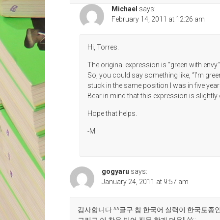
Michael
says:
February 14, 2011 at 12:26 am
Hi, Torres.
The original expression is “green with envy.
So, you could say something like, “I’m gre
stuck in the same position I was in five year
Bear in mind that this expression is slightly
Hope that helps.
-M
gogyaru
says:
January 24, 2011 at 9:57 am
감사합니다 ^^글구 참 한국어 실력이 한국토종인 저