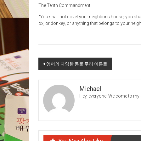
The Tenth Commandment
“You shall not covet your neighbor’s house; you shal
ox, or donkey, or anything that belongs to your neigh
Post
영어의 다양한 동물 무리 이름들
navigation
Michael
Hey, everyone! Welcome to my s
You May Also Like