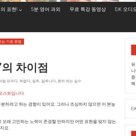
의 표현!
5분 영어 과외
무료 특강 동영상
EiK 오
하는 기초 문법
ous’의 차이점
유
니
증
바람 피우다
,
부럽다
,
질투
,
질투나다
,
흔히 하는 실수
해
 포스트입니다.
분하려고 하는 경향이 있어요. 그러나 조심하지 않으면 이 본능
Ei
고 오래 고민하는 노력이 존경할 만하지만 어떤 표현을 맞지 않는
지요.