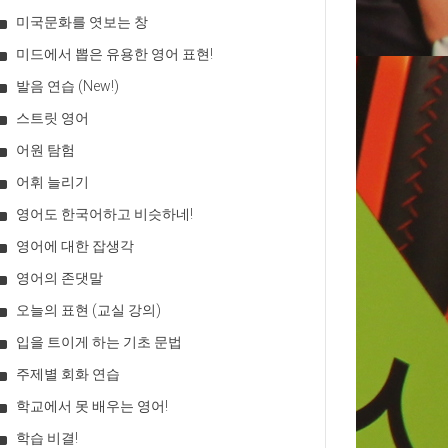
미국문화를 엿보는 창
미드에서 뽑은 유용한 영어 표현!
발음 연습 (New!)
스트릿 영어
어원 탐험
어휘 늘리기
영어도 한국어하고 비슷하네!
영어에 대한 잡생각
영어의 존댓말
오늘의 표현 (교실 강의)
입을 트이게 하는 기초 문법
주제별 회화 연습
학교에서 못 배우는 영어!
학습 비결!