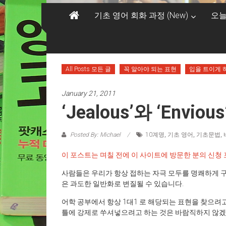
기초 영어 회화 과정 (New)
오늘
All Posts 모든 글
꼭 알아야 되는 표현
입을 트이게 
January 21, 2011
‘Jealous’와 ‘Envi
Posted By: Michael
10계명
,
기초 영어
,
기초문법
,
이 포스트는 며칠 전에 이 사이트에 방문한 분의 신청
사람들은 우리가 항상 접하는 자극 모두를 명쾌하게 구
은 과도한 일반화로 변질될 수 있습니다.
어학 공부에서 항상 1대1 로 해당되는 표현을 찾으려
틀에 강제로 쑤셔넣으려고 하는 것은 바람직하지 않겠