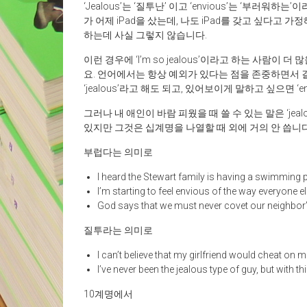
‘Jealous’는 ‘질투난’ 이고 ‘envious’는 ‘부러
가 어제 iPad을 샀는데, 나도 iPad를 갖고 싶다고 가정해
하는데 사실 그렇지 않습니다.
이런 경우에 ‘I’m so jealous’이라고 하는 사람이 
요. 언어에서는 항상 예외가 있다는 점을 존중하면서 결
‘jealous’라고 해도 되고, 있어보이게 말하고 싶으면 ‘en
그러나 내 애인이 바람 피웠을 때 쓸 수 있는 말은 ‘jeal
있지만 그것은 십계명을 나열할 때 외에 거의 안 씁니다
부럽다는 의미로
I heard the Stewart family is having a swimming po
I’m starting to feel envious of the way everyone 
God says that we must never covet our neighbor’
질투라는 의미로
I can’t believe that my girlfriend would cheat on me
I’ve never been the jealous type of guy, but with thi
10계명에서