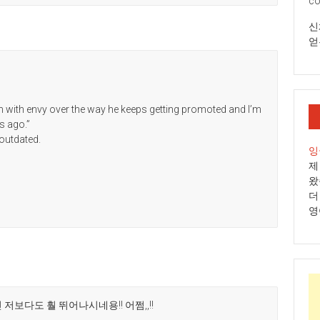
co
고
없
신
는
영
얻
어
교
육
방
”
송!
en with envy over the way he keeps getting promoted and I’m
EiK
s ago.”
Podcast
 outdated.
164)
잉
제
왔
더
영
보다도 훨 뛰어나시네용!! 어쩜,,!!