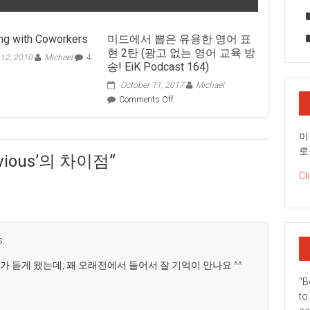
ong with Coworkers
미드에서 뽑은 유용한 영어 표
현 2탄 (광고 없는 영어 교육 방
12, 2010
Michael
4
송! EiK Podcast 164)
October 11, 2017
Michael
on
Comments Off
미
드
이
에
서
로
Envious’의 차이점
”
뽑
은
Cl
유
용
한
영
어
s.
표
현
 듣게 됐는데, 꽤 오래전에서 들어서 잘 기억이 안나요 ^^
2
"B
탄
to
(광