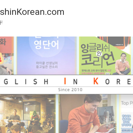
inKorean.com
 봅시다!