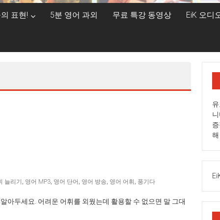
의 표현!
5분 영어 과외
무료 특강 동영상
EiK 오
유
니
증
해
Ei
휘 늘리기
,
영어 MP3
,
영어 단어
,
영어 방송
,
영어 어휘
,
풍기다
때 항상 알아두세요. 어려운 어휘를 외웠는데 활용할 수 없으면 말 그대