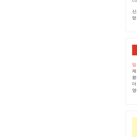
co
신
얻
잉
제
왔
더
영