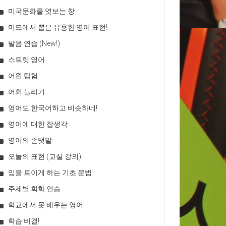
미국문화를 엿보는 창
미드에서 뽑은 유용한 영어 표현!
발음 연습 (New!)
스트릿 영어
어원 탐험
어휘 늘리기
영어도 한국어하고 비슷하네!
영어에 대한 잡생각
영어의 존댓말
오늘의 표현 (교실 강의)
입을 트이게 하는 기초 문법
주제별 회화 연습
학교에서 못 배우는 영어!
학습 비결!