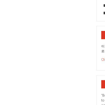
이
로
Cl
"B
to