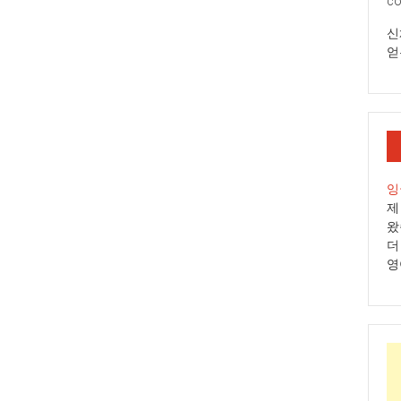
co
신
얻
잉
제
왔
더
영