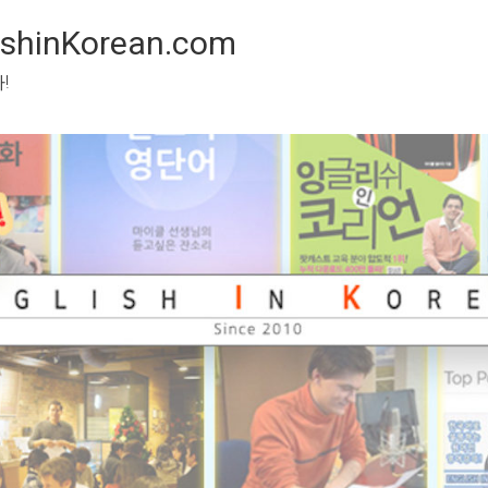
inKorean.com
 봅시다!