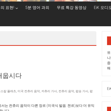
의 표현!
5분 영어 과외
무료 특강 동영상
EiK 오
유
니
증
해
 배웁시다
Ei
래스칼 플래츠
,
미국 컨츄리 음악
,
커츄리 가사
,
컨츄리 음악
,
팝송 가사
,
팝
어 배우는 차원에서는 컨츄리 음악이 다른 장르 (미국식 발음: 젼르)보다 더 유익
합니다.