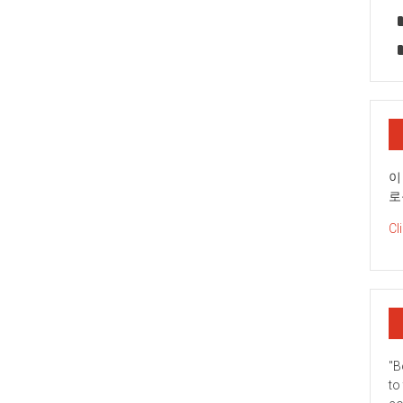
이
로
Cl
"B
to