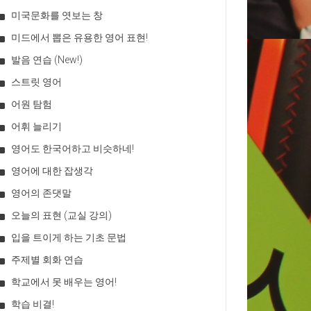
미국문화를 엿보는 창
미드에서 뽑은 유용한 영어 표현!
발음 연습 (New!)
스트릿 영어
어원 탐험
어휘 늘리기
영어도 한국어하고 비슷하네!
영어에 대한 잡생각
영어의 존댓말
오늘의 표현 (교실 강의)
입을 트이게 하는 기초 문법
주제별 회화 연습
학교에서 못 배우는 영어!
학습 비결!