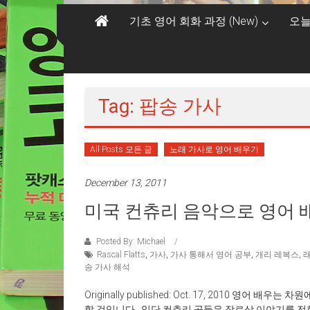
기초 영어 회화 과정 (New)
오늘
Tag: 팝송 가사
All Posts 모든 글
노래 가사로 영어 배우기
December 13, 2011
미국 컨츄리 음악으로 영어
Posted By: Michael
Rascal Flatts
,
가사
,
가사 통해서 영어 공부
,
개리 레복스
,
송 가사 해석
Originally published: Oct. 17, 2010 영
할 것입니다. 일단 컨추리 곡들은 장르상 이야기를 전