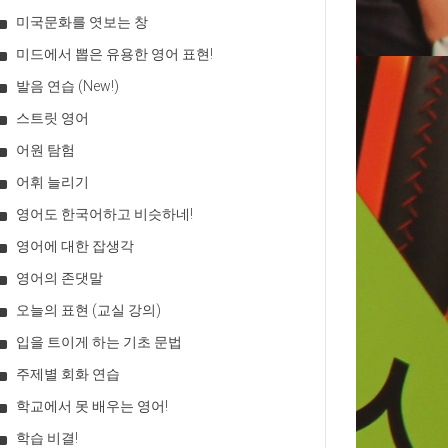
미국문화를 엿보는 창
미드에서 뽑은 유용한 영어 표현!
발음 연습 (New!)
스트릿 영어
어원 탐험
어휘 늘리기
영어도 한국어하고 비슷하네!
영어에 대한 잡생각
영어의 존댓말
오늘의 표현 (교실 강의)
입을 트이게 하는 기초 문법
주제별 회화 연습
학교에서 못 배우는 영어!
학습 비결!