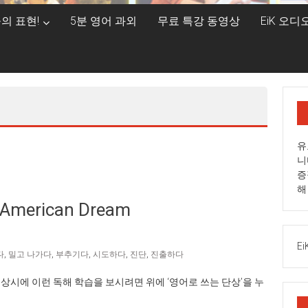
의 표현!
5분 영어 과외
무료 특강 동영상
EiK 오
유
니
증
해
American Dream
Ei
다
,
밀고 나가다
,
부추기다
,
시도하다
,
진단
,
진출하다
n Dream) 평상시에 이런 독해 학습을 보시려면 위에 ‘영어로 쓰는 단상’을 누