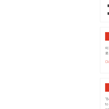
이
로
Cl
"B
to