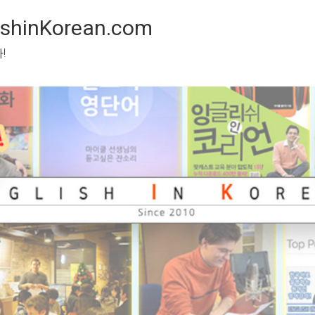
inKorean.com
 봅시다!