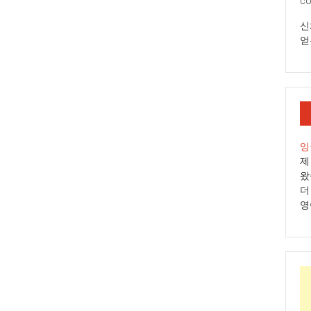
co
신
얻
잉
제
왔
더
영