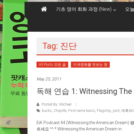
기초 영어 회화 과정 (New)
오늘
Tag: 진단
All Posts 모든 글
미국문화를 엿보는 창
May 25, 2011
독해 연습 1: Witnessing The 
Posted By: Michael
bucks
,
Chipotle
,
First-name basis
,
Flagship
,
joint
,
매혹되
EiK Podcast 44 (Witnessing the America
르세요 ^^ * Witnessing the American Dream in