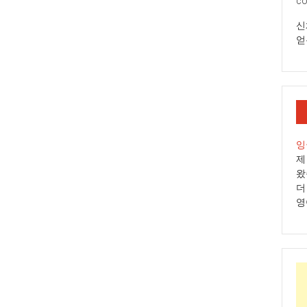
co
신
얻
잉
제
왔
더
영