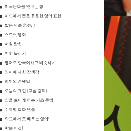
미국문화를 엿보는 창
미드에서 뽑은 유용한 영어 표현!
발음 연습 (New!)
스트릿 영어
어원 탐험
어휘 늘리기
영어도 한국어하고 비슷하네!
영어에 대한 잡생각
영어의 존댓말
오늘의 표현 (교실 강의)
입을 트이게 하는 기초 문법
주제별 회화 연습
학교에서 못 배우는 영어!
학습 비결!