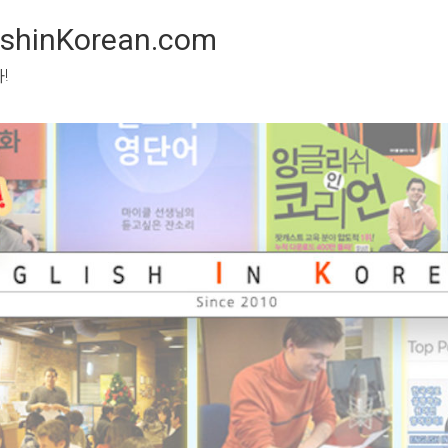
inKorean.com
 봅시다!