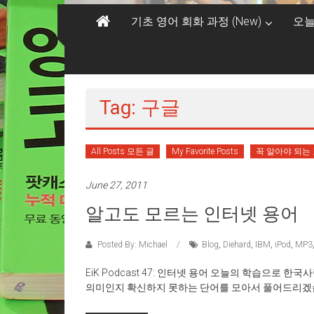
기초 영어 회화 과정 (New)
오늘
Tag: 구글
All Posts 모든 글
My Favorite Posts
꼭 알아야 되는
June 27, 2011
알고도 모르는 인터넷 용어
Posted By: Michael
Blog
,
Diehard
,
IBM
,
iPod
,
MP3
EiK Podcast 47: 인터넷 용어 오늘의 학습으
의미인지 확신하지 못하는 단어를 모아서 풀어드리겠