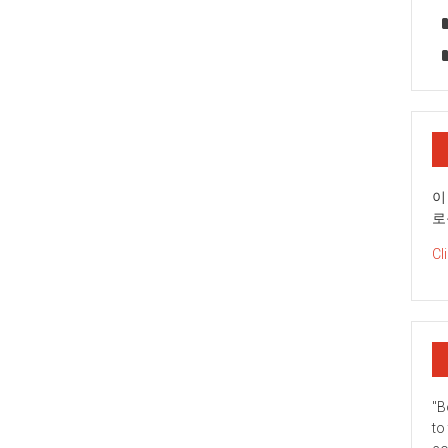
이
로
Cl
"B
to