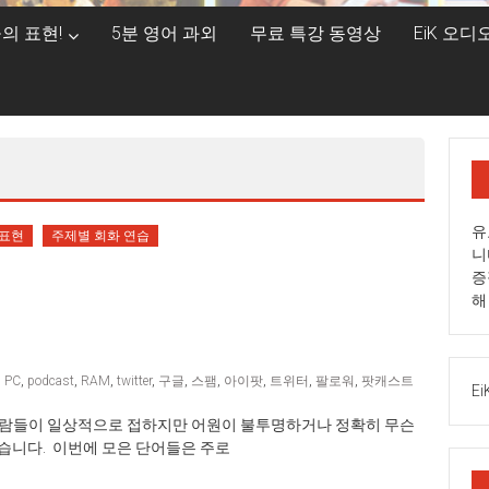
의 표현!
5분 영어 과외
무료 특강 동영상
EiK 오
유
 표현
주제별 회화 연습
니
증
해
,
PC
,
podcast
,
RAM
,
twitter
,
구글
,
스팸
,
아이팟
,
트위터
,
팔로워
,
팟캐스트
Ei
로 한국사람들이 일상적으로 접하지만 어원이 불투명하거나 정확히 무슨
습니다. 이번에 모은 단어들은 주로